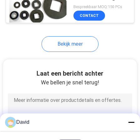
Hoge Flexibiliteit
Bespreekbaar MOQ:150 PCs
CONTACT
Bekijk meer
Laat een bericht achter
We bellen je snel terug!
David