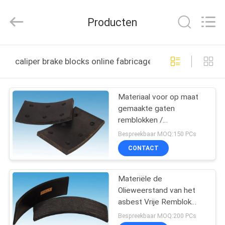
Kebona
Industry
Co.,
Producten
Ltd.
All
Rights
Reserved.
HUIS
caliper brake blocks online fabricage
PRODUCTEN
Materiaal voor op maat
gemaakte gaten
ONGEVEER
remblokken /
ONS
mijnmachines
Bespreekbaar MOQ:150 PCs
Kaliperremblokken
CONTACT
FABRIEKSREIS
Materiële de
Olieweerstand van het
KWALITEITSCONTROLE
asbest Vrije Remblok
voor Heiblokken
Bespreekbaar MOQ:200 PCs