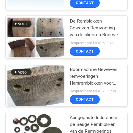
CONTACTEER
CONTACT
ONS
De Remblokken
Geweven Remvoering
VERZOEK
van de oliebron Boorweg
OM EEN
voor Boringsmachines
Bespreekbaar MOQ:500 kg
CITAAT
CONTACT
SITEMAP
Boormachine Geweven
remvoeringen
Harsremblokken voor
PRIVACY
boorinstallaties voor
Bespreekbaar MOQ:200 PCs
olieputten
POLICY
CONTACT
Aangepaste Industriële
de BeugelRemblokken
van de Remvoerings