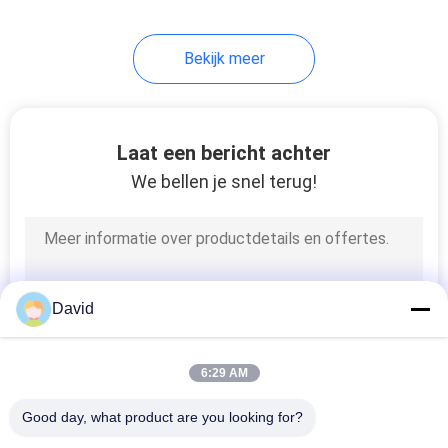
8
Bekijk meer
Wrijving Materieel
Blad
Laat een bericht achter
We bellen je snel terug!
11
De Voering van de
David
remband
6:29 AM
Good day, what product are you looking for?