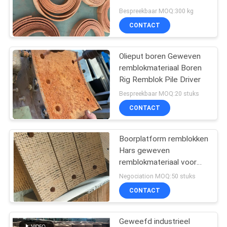
remvoeringsmateriaal
Bespreekbaar MOQ:300 kg
CONTACT
32
Geweven
Olieput boren Geweven
remblokmateriaal Boren
Remvoeringsmateriaal
Rig Remblok Pile Driver
Bespreekbaar MOQ:20 stuks
CONTACT
Boorplatform remblokken
29
Hars geweven
Industriële
remblokmateriaal voor
heiblokrem
Negociation MOQ:50 stuks
Remvoering
CONTACT
Geweefd industrieel