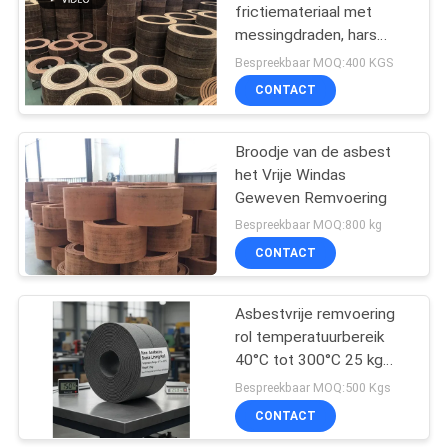
frictiemateriaal met
messingdraden, hars
10
geweven
Bespreekbaar MOQ:400 KGS
remblokmateriaal
CONTACT
Zegelringspakking
Broodje van de asbest
het Vrije Windas
Geweven Remvoering
Bespreekbaar MOQ:800 kg
CONTACT
17
Asbest Vrije
Asbestvrije remvoering
rol temperatuurbereik
Remvoering
40°C tot 300°C 25 kg
gewicht Ideaal voor
Bespreekbaar MOQ:500 Kgs
remtoepassingen voor
CONTACT
bedrijfsvoertuigen