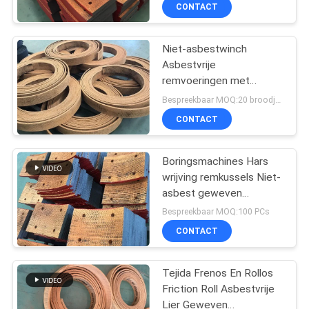
CONTACTEER
CONTACT
ONS
Niet-asbestwinch
25
Asbestvrije
VERZOEK
remvoeringen met
Geweven
OM EEN
koperen draadwinch
Bespreekbaar MOQ:20 broodjes
Remvoeringsbroodje
geweven remvoeringen
CITAAT
CONTACT
SITEMAP
Boringsmachines Hars
wrijving remkussels Niet-
asbest geweven
PRIVACY
34
remmen blokmateriaal
Bespreekbaar MOQ:100 PCs
POLICY
CONTACT
Remblokmateriaal
Tejida Frenos En Rollos
Friction Roll Asbestvrije
Lier Geweven