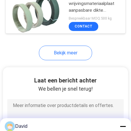
wrijvingsmateriaalplaat
aanpasbare dikte
10
gegoten remvoeringen
Bespreekbaar MOQ:500 kg
CONTACT
Zegelringspakking
Bekijk meer
17
Laat een bericht achter
Asbest Vrije
We bellen je snel terug!
Remvoering
David