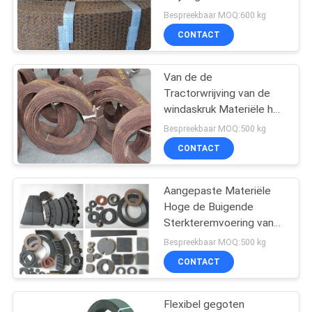
met Messingsdraden
Bespreekbaar MOQ:600 kg
CONTACT
32
Geweven
Van de de
Tractorwrijving van de
Remvoeringsmateriaal
windaskruk Materiële het
Bladwrijving die Hoge
Bespreekbaar MOQ:500 kg
Hardnekkigheid voeren
CONTACT
Aangepaste Materiële
29
Hoge de Buigende
Industriële
Sterkteremvoering van
de Vorm Industriële
Bespreekbaar MOQ:500 kg
Remvoering
Wrijving
CONTACT
Flexibel gegoten