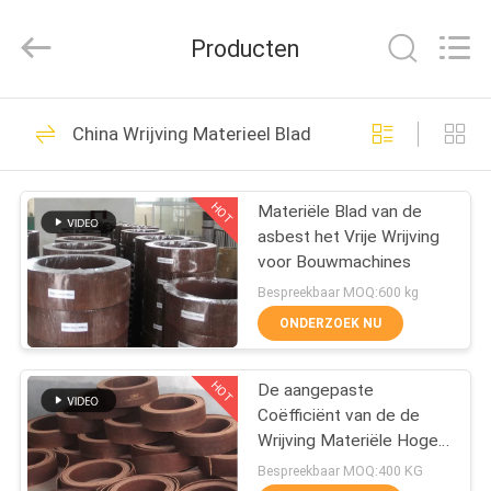
Kebona
Industry
Co.,
Producten
Ltd.
All
Rights
Reserved.
HUIS
42
China Wrijving Materieel Blad
Remvoeringsbroodje
PRODUCTEN
HOT
Materiële Blad van de
asbest het Vrije Wrijving
ONGEVEER
voor Bouwmachines
ONS
Bespreekbaar MOQ:600 kg
ONDERZOEK NU
23
FABRIEKSREIS
De Voering van het
HOT
De aangepaste
Coëfficiënt van de de
KWALITEITSCONTROLE
rembroodje
Wrijving Materiële Hoge
Wrijving van het Grootte
Bespreekbaar MOQ:400 KG