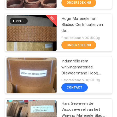
niet Asbest
CONTACTEER
ONDERZOEK NU
ONS
HOT
Hoge Materiële het
25
Bladiso Certificatie van
VERZOEK
de
Geweven
OM EEN
Schokweerstandwrijving
Bespreekbaar MOQ:500 kg
Remvoeringsbroodje
CITAAT
ONDERZOEK NU
SITEMAP
Industriële rem
wrijvingsmateriaal
Olieweerstand Hoog
PRIVACY
34
wrijvingsbladmateriaal
Bespreekbaar MOQ:500 kg
POLICY
CONTACT
Remblokmateriaal
Hars Geweven de
Viscosevezel van het
Wrijving Materiële Blad