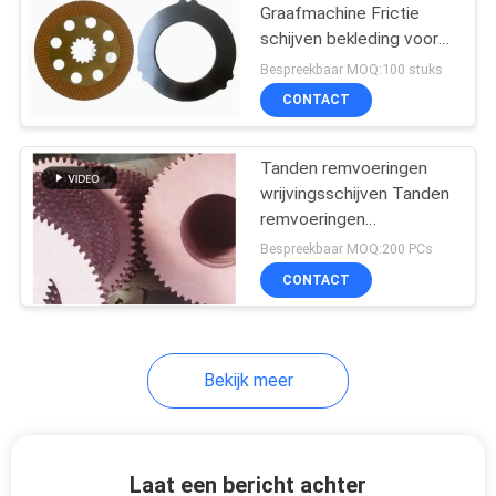
Graafmachine Frictie
schijven bekleding voor
10
machinebouw
Bespreekbaar MOQ:100 stuks
CONTACT
Zegelringspakking
Tanden remvoeringen
wrijvingsschijven Tanden
remvoeringen
wrijvingsschijven
Bespreekbaar MOQ:200 PCs
CONTACT
17
Asbest Vrije
Remvoering
Bekijk meer
Laat een bericht achter