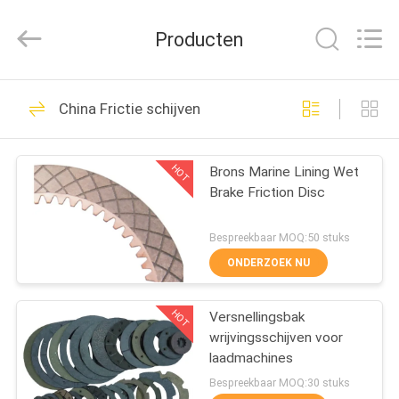
Kebona
Industry
Co.,
Producten
Ltd.
All
Rights
Reserved.
HUIS
42
China Frictie schijven
Remvoeringsbroodje
PRODUCTEN
HOT
Brons Marine Lining Wet
Brake Friction Disc
ONGEVEER
ONS
Bespreekbaar MOQ:50 stuks
ONDERZOEK NU
23
FABRIEKSREIS
De Voering van het
HOT
Versnellingsbak
wrijvingsschijven voor
KWALITEITSCONTROLE
rembroodje
laadmachines
Bespreekbaar MOQ:30 stuks