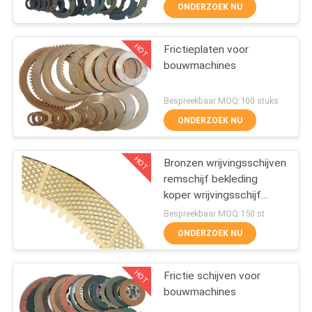
CONTACTEER
ONDERZOEK NU
ONS
HOT
Frictieplaten voor
25
bouwmachines
VERZOEK
Geweven
OM EEN
Bespreekbaar MOQ:100 stuks
Remvoeringsbroodje
CITAAT
ONDERZOEK NU
HOT
SITEMAP
Bronzen wrijvingsschijven
remschijf bekleding
koper wrijvingsschijf
PRIVACY
34
koper wrijvingsschijf
Bespreekbaar MOQ:150 st
POLICY
ONDERZOEK NU
Remblokmateriaal
HOT
Frictie schijven voor
bouwmachines