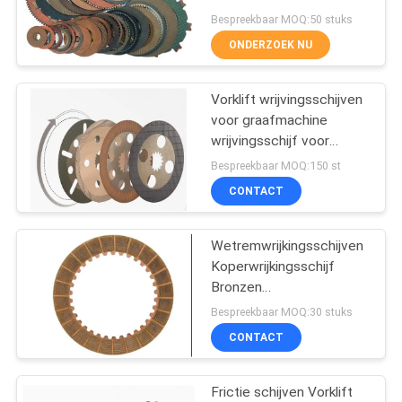
Bespreekbaar MOQ:50 stuks
ONDERZOEK NU
32
Geweven
Vorklift wrijvingsschijven
voor graafmachine
Remvoeringsmateriaal
wrijvingsschijf voor
versnellingsbak koppeling
Bespreekbaar MOQ:150 st
natte rem
CONTACT
Wetremwrijkingsschijven
29
Koperwrijkingsschijf
Industriële
Bronzen
koppelingremwrijkingsschijf
Bespreekbaar MOQ:30 stuks
Remvoering
CONTACT
Frictie schijven Vorklift