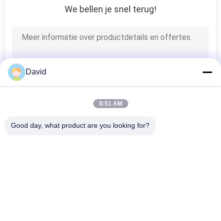
We bellen je snel terug!
8
Wrijving Materieel
Blad
David
8:51 AM
11
Good day, what product are you looking for?
De Voering van de
populaire categorieën
Alle
remband
De Voering Van Het 
Remvoeringsbroodje
Rembroodje
Geweven 
Remblokmateriaal
Remvoeringsbroodje