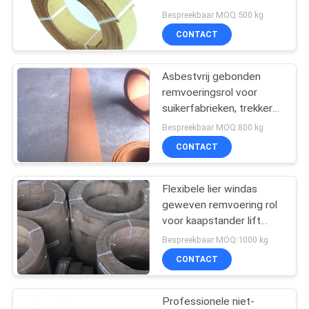
Bespreekbaar MOQ:500 kg
CONTACT
32
Geweven
Asbestvrij gebonden
remvoeringsrol voor
Remvoeringsmateriaal
suikerfabrieken, trekkers,
kraanheftrucks
Bespreekbaar MOQ:800 kg
CONTACT
Flexibele lier windas
29
geweven remvoering rol
Industriële
voor kaapstander lift
olieboor machine
Bespreekbaar MOQ:1000 kg
Remvoering
CONTACT
Professionele niet-