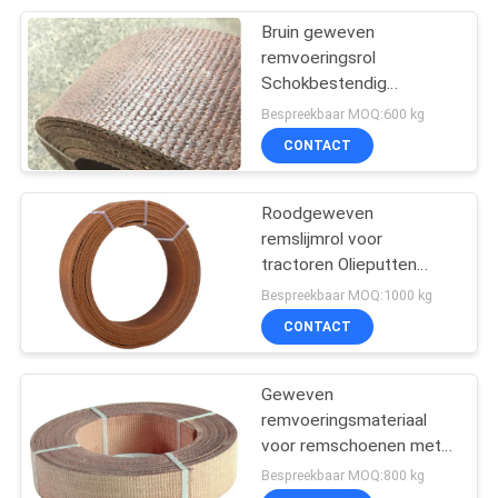
Bruin geweven
8
remvoeringsrol
Wrijving Materieel
Schokbestendig
wrijvingsbestendige
Bespreekbaar MOQ:600 kg
Blad
remvoeringsmateriaal
CONTACT
Roodgeweven
remslijmrol voor
tractoren Olieputten
11
bouwmachines
Bespreekbaar MOQ:1000 kg
De Voering van de
CONTACT
remband
Geweven
remvoeringsmateriaal
voor remschoenen met
een uitstekende
Bespreekbaar MOQ:800 kg
oliebestendigheid