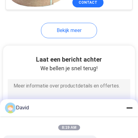
CONTACT
6
Het Materiaal van
de remwrijving
Bekijk meer
Laat een bericht achter
We bellen je snel terug!
15
de stootkussens
van de autorem
David
8:19 AM
18