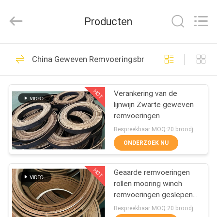
Kebona
Industry
Co.,
Producten
Ltd.
All
Rights
Reserved.
HUIS
42
China Geweven Remvoeringsbroodje
Remvoeringsbroodje
PRODUCTEN
HOT
Verankering van de
lijnwijn Zwarte geweven
ONGEVEER
remvoeringen
ONS
Bespreekbaar MOQ:20 broodjes
ONDERZOEK NU
23
FABRIEKSREIS
De Voering van het
HOT
Geaarde remvoeringen
rollen mooring winch
KWALITEITSCONTROLE
rembroodje
remvoeringen geslepen
geweven remvoeringen
Bespreekbaar MOQ:20 broodjes