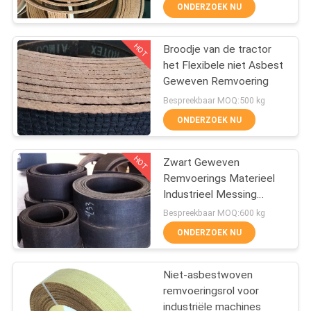
CONTACTEER
ONDERZOEK NU
ONS
HOT
Broodje van de tractor
25
het Flexibele niet Asbest
VERZOEK
Geweven Remvoering
Geweven
OM EEN
Bespreekbaar MOQ:500 kg
Remvoeringsbroodje
CITAAT
ONDERZOEK NU
HOT
SITEMAP
Zwart Geweven
Remvoerings Materieel
Industrieel Messing
PRIVACY
34
Draad Versterkt Crane
Bespreekbaar MOQ:600 kg
Usage
POLICY
ONDERZOEK NU
Remblokmateriaal
Niet-asbestwoven
remvoeringsrol voor
industriële machines