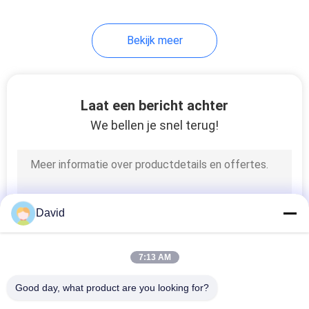
8
Bekijk meer
Wrijving Materieel
Blad
Laat een bericht achter
We bellen je snel terug!
11
De Voering van de
David
remband
7:13 AM
Good day, what product are you looking for?