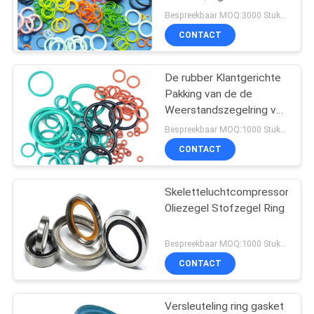
Bespreekbaar MOQ:3000 Stukken
CONTACT
32
Geweven
De rubber Klantgerichte
Pakking van de de
Remvoeringsmateriaal
Weerstandszegelring van
de Olieslijtage
Bespreekbaar MOQ:1000 Stukken
CONTACT
Skeletteluchtcompressor
29
Oliezegel Stofzegel Ring
Industriële
Bespreekbaar MOQ:1000 Stukken
Remvoering
CONTACT
Versleuteling ring gasket