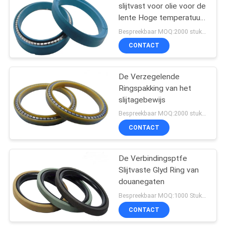
slijtvast voor olie voor de
lente Hoge temperatuur
10
weerstand voor
Bespreekbaar MOQ:2000 stukken
voertuigen
CONTACT
Zegelringspakking
De Verzegelende
Ringspakking van het
slijtagebewijs
Bespreekbaar MOQ:2000 stukken
CONTACT
17
Asbest Vrije
De Verbindingsptfe
Slijtvaste Glyd Ring van
Remvoering
douanegaten
Bespreekbaar MOQ:1000 Stukken
CONTACT