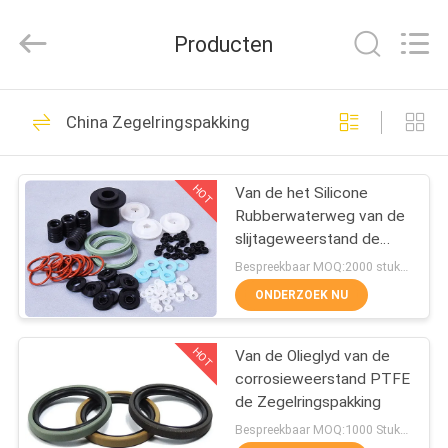
Kebona
Industry
Co.,
Producten
Ltd.
All
Rights
Reserved.
HUIS
42
China Zegelringspakking
Remvoeringsbroodje
PRODUCTEN
HOT
Van de het Silicone
Rubberwaterweg van de
ONGEVEER
slijtageweerstand de
ONS
Zegelringspakking
Bespreekbaar MOQ:2000 stukken
ONDERZOEK NU
23
FABRIEKSREIS
De Voering van het
HOT
Van de Olieglyd van de
corrosieweerstand PTFE
KWALITEITSCONTROLE
rembroodje
de Zegelringspakking
Bespreekbaar MOQ:1000 Stukken