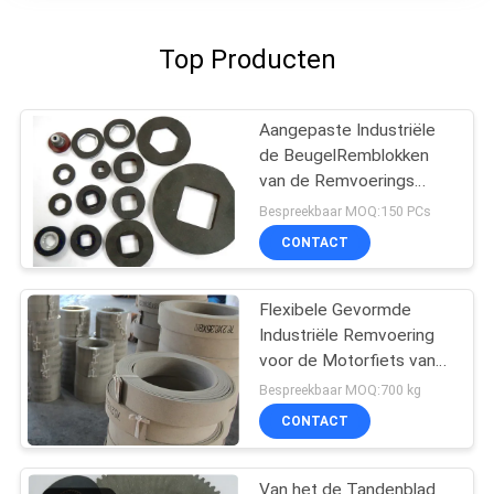
Top Producten
Aangepaste Industriële
de BeugelRemblokken
van de Remvoerings
Hoge Flexibiliteit
Bespreekbaar MOQ:150 PCs
CONTACT
Flexibele Gevormde
Industriële Remvoering
voor de Motorfiets van
de Lichte
Bespreekbaar MOQ:700 kg
Vrachtwagenbestelwagen
CONTACT
Van het de Tandenblad