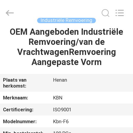
Kebona
Industry
Co.,
Ltd.
All
Industriële Remvoering
Rights
Reserved.
OEM Aangeboden Industriële
HUIS
Remvoering/van de
PRODUCTEN
VrachtwagenRemvoering
Aangepaste Vorm
ONGEVEER
ONS
Plaats van
Henan
herkomst:
FABRIEKSREIS
Merknaam:
KBN
Certificering:
ISO9001
KWALITEITSCONTROLE
Modelnummer:
Kbn-F6