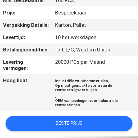
Min. bestelaantal:
100 PCs
CONTACTEER
ONS
Prijs:
Bespreekbaar
Verpakking Details:
Karton, Pallet
VERZOEK
Levertijd:
10 het werkdagen
OM EEN
Betalingscondities:
T/T, L/C, Western Union
CITAAT
Levering
20000 PCs per Maand
vermogen:
SITEMAP
Hoog licht:
,
industriële wrijvingmaterialen
Op maat gemaakte vorm van de
remvoertuigvoertuigen
PRIVACY
,
OEM-aanbiedingen voor industriële
POLICY
remvoeringen
BESTE PRIJS