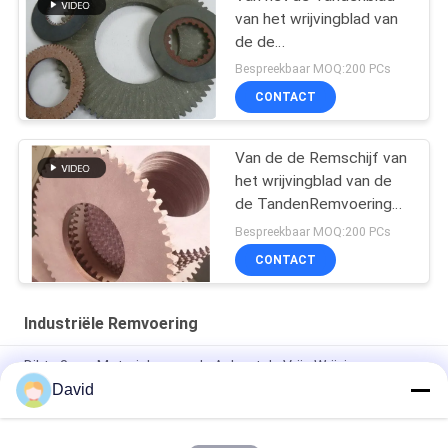
van het wrijvingblad van
de de
TandenRemvoering van
Bespreekbaar MOQ:200 PCs
de de Tandenschijf de
CONTACT
Voering van de de
Tandenwrijving
Van de de Remschijf van
het wrijvingblad van de
de TandenRemvoering
van de de Tandenschijf
Bespreekbaar MOQ:200 PCs
de Voering van de de
CONTACT
Tandenwrijving
Industriële Remvoering
Dikte 3mm Materialen van de Asbest de Vrije Wrijving
David
Van de de Machineolie van de machtspers de Weerstands
Industriële Remvoering