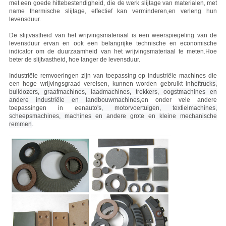
met een goede hittebestendigheid, die de werk slijtage van materialen, met
name thermische slijtage, effectief kan verminderen,en verleng hun
levensduur.
De slijtvastheid van het wrijvingsmateriaal is een weerspiegeling van de
levensduur ervan en ook een belangrijke technische en economische
indicator om de duurzaamheid van het wrijvingsmateriaal te meten.Hoe
beter de slijtvastheid, hoe langer de levensduur.
Industriële remvoeringen zijn van toepassing op industriële machines die
een hoge wrijvingsgraad vereisen, kunnen worden gebruikt in
heftrucks,
bulldozers, graafmachines, laadmachines, trekkers, oogstmachines en
andere industriële en landbouwmachines,
en onder vele andere
toepassingen in een
auto's, motorvoertuigen, textielmachines,
scheepsmachines, machines en andere grote en kleine mechanische
.
remmen