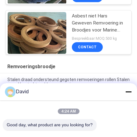
Asbest niet Hars
Geweven Remvoering in
Broodjes voor Marine
Winch Brake Lining Roll
Bespreekbaar MOQ:500 kg
CONTACT
Remvoeringsbroodje
Stalen draad ondersteund gegoten remvoeringen rollen Stalen
gaas Versterkte rubberremvoeringen
David
High Temperature Range -40C To 300C Brake Lining Roll with
ISO9001 Certification and 2mm Thickness
4:24 AM
Automotive Brake System Friction Roll 100mm Width for
Smooth and Braking Experience
Good day, what product are you looking for?
populaire categorieën
Alle