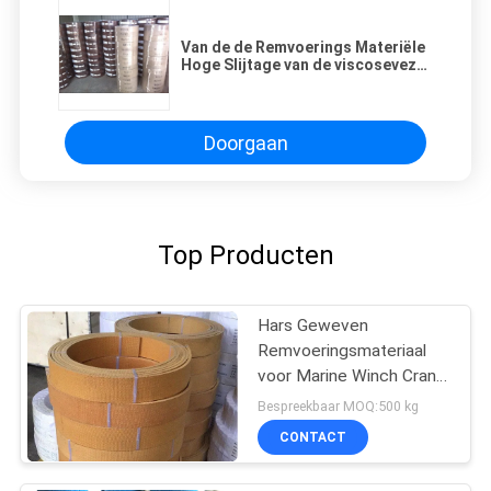
Van de de Remvoerings Materiële
Hoge Slijtage van de viscosevezel
de Flexibele Geweven Voering
Prestaties
Doorgaan
Top Producten
Hars Geweven
Remvoeringsmateriaal
voor Marine Winch Crane
Hoist Tractor-Olieveld
Bespreekbaar MOQ:500 kg
CONTACT