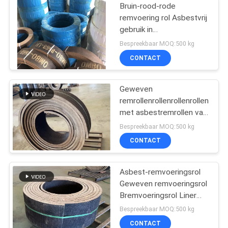
Bruin-rood-rode
remvoering rol Asbestvrij
gebruik in
windglastrekkers
Bespreekbaar MOQ:500 kg
Remvoering
CONTACT
Geweven
remrollenrollenrollenrollen
met asbestremrollen van
koper
Bespreekbaar MOQ:500 kg
CONTACT
Asbest-remvoeringsrol
Geweven remvoeringsrol
Bremvoeringsrol Liner
met koper
Bespreekbaar MOQ:500 kg
CONTACT