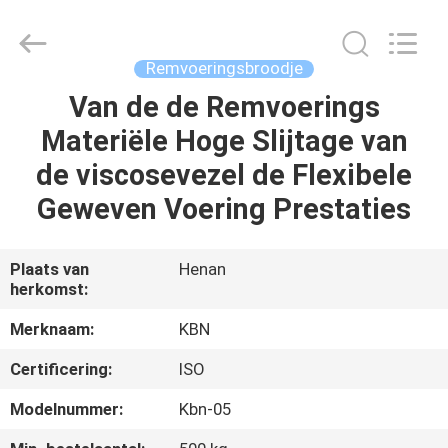
Kebona
Industry
Co.,
Ltd.
All
Remvoeringsbroodje
Rights
Reserved.
Van de de Remvoerings
HUIS
Materiële Hoge Slijtage van
PRODUCTEN
de viscosevezel de Flexibele
Geweven Voering Prestaties
ONGEVEER
ONS
Plaats van
Henan
herkomst:
FABRIEKSREIS
Merknaam:
KBN
Certificering:
ISO
KWALITEITSCONTROLE
Modelnummer:
Kbn-05