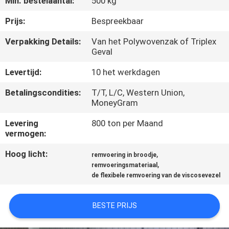
Min. bestelaantal:
500 kg
CONTACTEER
ONS
Prijs:
Bespreekbaar
Verpakking Details:
Van het Polywovenzak of Triplex
Geval
VERZOEK
OM EEN
Levertijd:
10 het werkdagen
CITAAT
Betalingscondities:
T/T, L/C, Western Union,
MoneyGram
SITEMAP
Levering
800 ton per Maand
vermogen:
PRIVACY
Hoog licht:
,
remvoering in broodje
,
remvoeringsmateriaal
POLICY
de flexibele remvoering van de viscosevezel
BESTE PRIJS