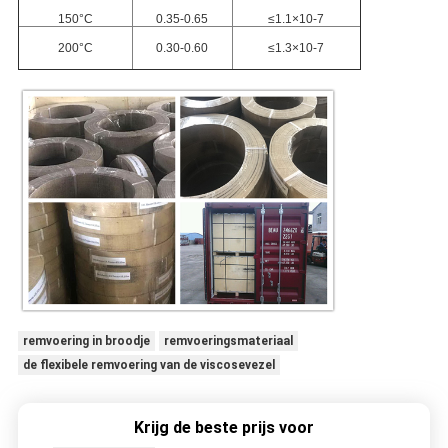
150°C
0.35-0.65
≤1.1×10-7
200°C
0.30-0.60
≤1.3×10-7
remvoering in broodje
remvoeringsmateriaal
de flexibele remvoering van de viscosevezel
Krijg de beste prijs voor