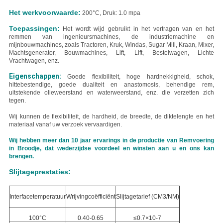
Het werkvoorwaarde:
200°C, Druk: 1.0 mpa
Toepassingen:
Het wordt wijd gebruikt in het vertragen van en het
remmen van ingenieursmachines, de industriemachine en
mijnbouwmachines, zoals
Tractoren,
Kruk, Windas, Sugar Mill, Kraan, Mixer,
Machtsgenerator, Bouwmachines, Lift, Lift, Bestelwagen, Lichte
Vrachtwagen, enz.
Eigenschappen:
Goede flexibiliteit, hoge hardnekkigheid, schok,
hittebestendige, goede dualiteit en anastomosis, behendige rem,
uitstekende olieweerstand en waterweerstand, enz. die verzetten zich
tegen.
Wij kunnen de flexibiliteit, de hardheid, de breedte, de diktelengte en het
materiaal vanaf uw verzoek vervaardigen.
Wij hebben meer dan 10 jaar ervarings in de productie van Remvoering
in Broodje, dat wederzijdse voordeel en winsten aan u en ons kan
brengen.
Slijtageprestaties:
Interfacetemperatuur
Wrijvingcoëfficiënt
Slijtagetarief (CM3/NM)
100°C
0.40-0.65
≤0.7×10-7