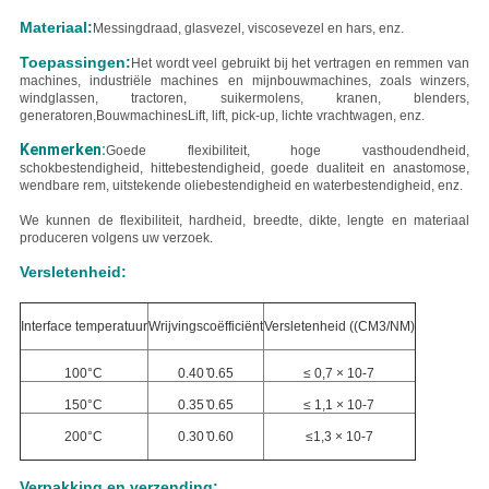
Materiaal:
Messingdraad, glasvezel, viscosevezel en hars, enz.
Toepassingen:
Het wordt veel gebruikt bij het vertragen en remmen van
machines, industriële machines en mijnbouwmachines, zoals winzers,
windglassen, tractoren, suikermolens, kranen, blenders,
generatoren,BouwmachinesLift, lift, pick-up, lichte vrachtwagen, enz.
Kenmerken:
Goede flexibiliteit, hoge vasthoudendheid,
schokbestendigheid, hittebestendigheid, goede dualiteit en anastomose,
wendbare rem, uitstekende oliebestendigheid en waterbestendigheid, enz.
We kunnen de flexibiliteit, hardheid, breedte, dikte, lengte en materiaal
produceren volgens uw verzoek.
Versletenheid:
Interface temperatuur
Wrijvingscoëfficiënt
Versletenheid ((CM3/NM)
100°C
0.40 ̊0.65
≤ 0,7 × 10-7
150°C
0.35 ̊0.65
≤ 1,1 × 10-7
200°C
0.30 ̊0.60
≤1,3 × 10-7
Verpakking en verzending: