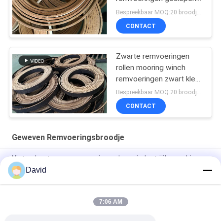
geweven remvoeringen
Bespreekbaar MOQ:20 broodjes
CONTACT
Zwarte remvoeringen
rollen mooring winch
remvoeringen zwart kleur
geweven remvoeringen
Bespreekbaar MOQ:20 broodjes
CONTACT
Geweven Remvoeringsbroodje
Niet-asbestwoven remvoeringsrol voor industriële machines
David
Asbestvrij gebonden remvoeringsrol voor suikerfabrieken,
trekkers, kraanheftrucks
7:06 AM
Flexibele lier windas geweven remvoering rol voor kaapstander
lift olieboor machine