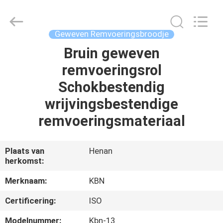
Kebona
Industry
Co.,
Ltd.
All
Geweven Remvoeringsbroodje
Rights
Reserved.
Bruin geweven
HUIS
remvoeringsrol
PRODUCTEN
Schokbestendig
wrijvingsbestendige
ONGEVEER
remvoeringsmateriaal
ONS
Plaats van
Henan
herkomst:
FABRIEKSREIS
Merknaam:
KBN
KWALITEITSCONTROLE
Certificering:
ISO
Modelnummer:
Kbn-13