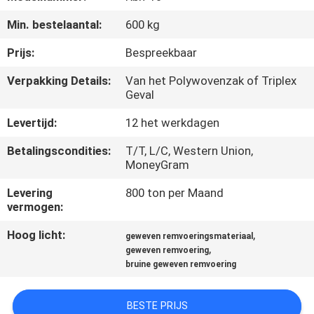
CONTACTEER
Min. bestelaantal:
600 kg
ONS
Prijs:
Bespreekbaar
VERZOEK
Verpakking Details:
Van het Polywovenzak of Triplex
Geval
OM EEN
CITAAT
Levertijd:
12 het werkdagen
Betalingscondities:
T/T, L/C, Western Union,
SITEMAP
MoneyGram
Levering
800 ton per Maand
vermogen:
PRIVACY
POLICY
Hoog licht:
,
geweven remvoeringsmateriaal
,
geweven remvoering
bruine geweven remvoering
BESTE PRIJS