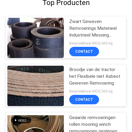
Top Producten
Zwart Geweven
Remvoerings Materieel
Industrieel Messing
Draad Versterkt Crane
Bespreekbaar MOQ:600 kg
Usage
CONTACT
Broodje van de tractor
het Flexibele niet Asbest
Geweven Remvoering
Bespreekbaar MOQ:500 kg
CONTACT
Geaarde remvoeringen
rollen mooring winch
remvoeringen geslepen