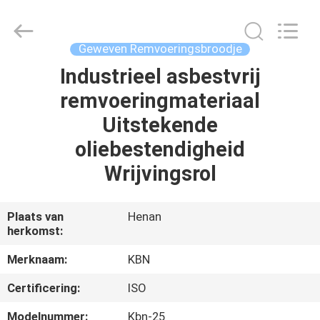
Kebona
Industry
Co.,
Ltd.
All
Geweven Remvoeringsbroodje
Rights
Reserved.
Industrieel asbestvrij
HUIS
remvoeringmateriaal
PRODUCTEN
Uitstekende
oliebestendigheid
ONGEVEER
Wrijvingsrol
ONS
Plaats van
Henan
herkomst:
FABRIEKSREIS
Merknaam:
KBN
KWALITEITSCONTROLE
Certificering:
ISO
Modelnummer:
Kbn-25