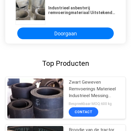
Industrieel asbestvrij
remvoeringmateriaal Uitstekende
oliebestendigheid Wrijvingsrol
Doorgaan
Top Producten
Zwart Geweven
Remvoerings Materieel
Industrieel Messing
Draad Versterkt Crane
Bespreekbaar MOQ:600 kg
Usage
CONTACT
Broodje van de tractor