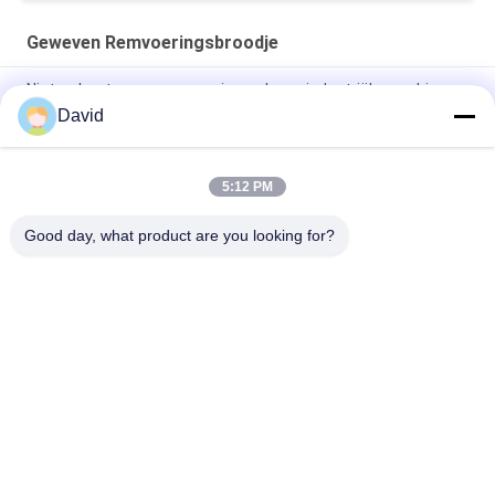
Geweven Remvoeringsbroodje
Niet-asbestwoven remvoeringsrol voor industriële machines
David
Asbestvrij gebonden remvoeringsrol voor suikerfabrieken,
trekkers, kraanheftrucks
5:12 PM
Flexibele lier windas geweven remvoering rol voor kaapstander
lift olieboor machine
Good day, what product are you looking for?
populaire categorieën
Alle
De Voering Van Het 
Remvoeringsbroodje
Rembroodje
Geweven 
Remblokmateriaal
Remvoeringsbroodje
Geweven 
Industriële 