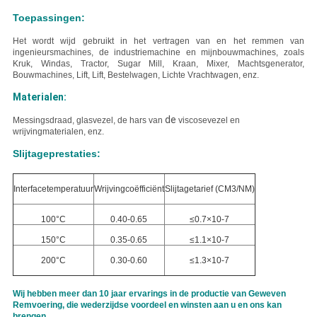
Toepassingen:
Het wordt wijd gebruikt in het vertragen van en het remmen van
ingenieursmachines, de industriemachine en mijnbouwmachines, zoals
Kruk, Windas, Tractor, Sugar Mill, Kraan, Mixer, Machtsgenerator,
Bouwmachines, Lift, Lift, Bestelwagen, Lichte Vrachtwagen, enz.
Materialen:
de
Messings
draad, glasvezel, de hars van
viscosevezel en
wrijvingmaterialen, enz.
Slijtageprestaties:
Interfacetemperatuur
Wrijvingcoëfficiënt
Slijtagetarief (CM3/NM)
100°C
0.40-0.65
≤0.7×10-7
150°C
0.35-0.65
≤1.1×10-7
200°C
0.30-0.60
≤1.3×10-7
Wij hebben meer dan 10 jaar ervarings in de productie van Geweven
Remvoering, die wederzijdse voordeel en winsten aan u en ons kan
brengen.