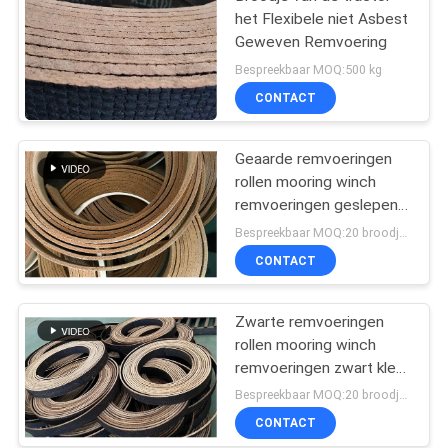
het Flexibele niet Asbest
Geweven Remvoering
Bespreekbaar MOQ:500 kg
CONTACT
Geaarde remvoeringen
rollen mooring winch
remvoeringen geslepen
geweven remvoeringen
Bespreekbaar MOQ:20 broodjes
CONTACT
Zwarte remvoeringen
rollen mooring winch
remvoeringen zwart kleur
geweven remvoeringen
Bespreekbaar MOQ:20 broodjes
CONTACT