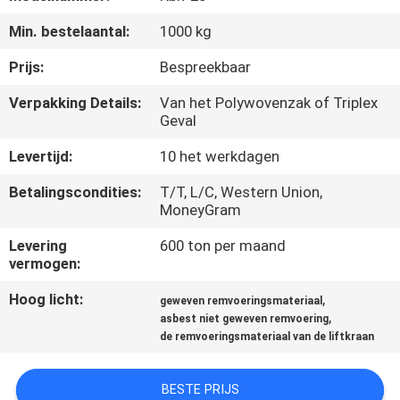
CONTACTEER
Min. bestelaantal:
1000 kg
ONS
Prijs:
Bespreekbaar
VERZOEK
Verpakking Details:
Van het Polywovenzak of Triplex
Geval
OM EEN
CITAAT
Levertijd:
10 het werkdagen
Betalingscondities:
T/T, L/C, Western Union,
SITEMAP
MoneyGram
Levering
600 ton per maand
vermogen:
PRIVACY
POLICY
Hoog licht:
,
geweven remvoeringsmateriaal
,
asbest niet geweven remvoering
de remvoeringsmateriaal van de liftkraan
BESTE PRIJS