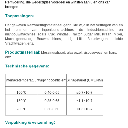
Remvoering, die wederzijdse voordeel en winsten aan u en ons kan
brengen.
Toepassingen:
Het geweven Remvoeringsmateriaal gebruikte wijd in het vertragen van en
het remmen van ingenieursmachines, de industriemachine en
mijnbouwmachines, zoals Kruk, Windas, Tractor, Sugar Mill, Kraan, Mixer,
Machtsgenerator, Bouwmachines, Lift, Lift, Bestelwagen, Lichte
Vrachtwagen, enz.
Productmateriaal:
Messings
draad, glasvezel, viscosevezel en hars,
enz.
Technische gegevens:
Interfacetemperatuur
Wrijvingcoëfficiënt
Slijtagetarief (CM3/NM)
100°C
0.40-0.65
≤0.7×10-7
150°C
0.35-0.65
≤1.1×10-7
200°C
0.30-0.60
≤1.3×10-7
Verpakking & verzending: