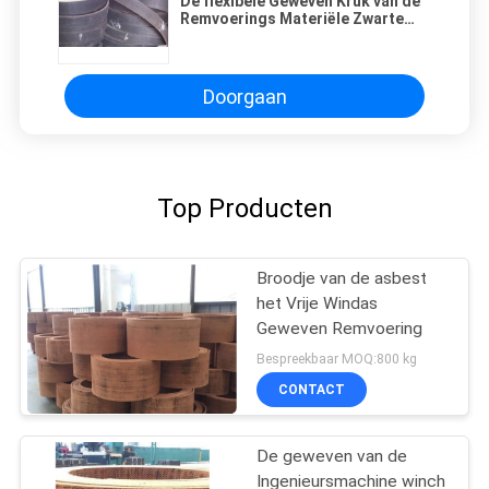
De flexibele Geweven Kruk van de
Remvoerings Materiële Zwarte
Meertros voor Ankerwindas
Doorgaan
Top Producten
Broodje van de asbest
het Vrije Windas
Geweven Remvoering
Bespreekbaar MOQ:800 kg
CONTACT
De geweven van de
Ingenieursmachine winch