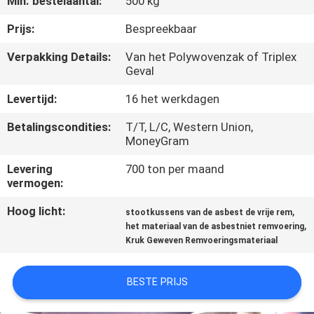
Min. bestelaantal:
500 kg
CONTACTEER
ONS
Prijs:
Bespreekbaar
Verpakking Details:
Van het Polywovenzak of Triplex
Geval
VERZOEK
OM EEN
Levertijd:
16 het werkdagen
CITAAT
Betalingscondities:
T/T, L/C, Western Union,
MoneyGram
SITEMAP
Levering
700 ton per maand
vermogen:
PRIVACY
Hoog licht:
,
stootkussens van de asbest de vrije rem
,
het materiaal van de asbestniet remvoering
POLICY
Kruk Geweven Remvoeringsmateriaal
BESTE PRIJS