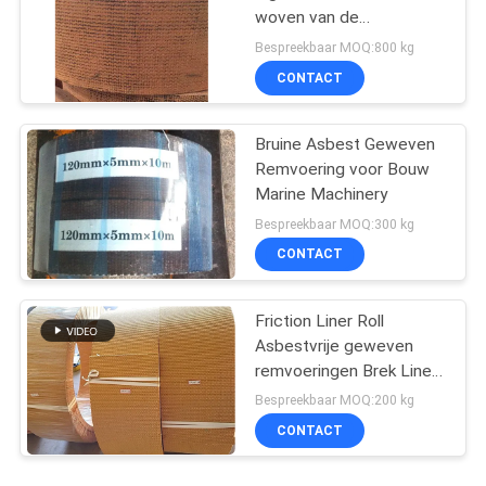
woven van de
Broodjesvoering Band
Bespreekbaar MOQ:800 kg
van de de Remvoerings
CONTACT
Materiële Rem
Bruine Asbest Geweven
Remvoering voor Bouw
Marine Machinery
Bespreekbaar MOQ:300 kg
CONTACT
Friction Liner Roll
Asbestvrije geweven
remvoeringen Brek Liner
Roll Friction Roll
Bespreekbaar MOQ:200 kg
CONTACT