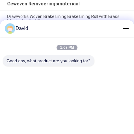
Geweven Remvoeringsmateriaal
Drawworks Woven Brake Lining Brake Lining Roll with Brass
Wire Inside for Windlass
David
Verankeringswiel Woven Brake Lining Automotive Brake Lining
Material met Messing
1:08 PM
Gepersonaliseerd niet-asbestweefd remvoeringsmateriaal
voor het aanmeren van winchwindglas
Good day, what product are you looking for?
populaire categorieën
Alle
De Voering Van Het 
Remvoeringsbroodje
Rembroodje
Geweven 
Remblokmateriaal
Remvoeringsbroodje
Geweven 
Industriële 
Remvoeringsmateriaal
Remvoering