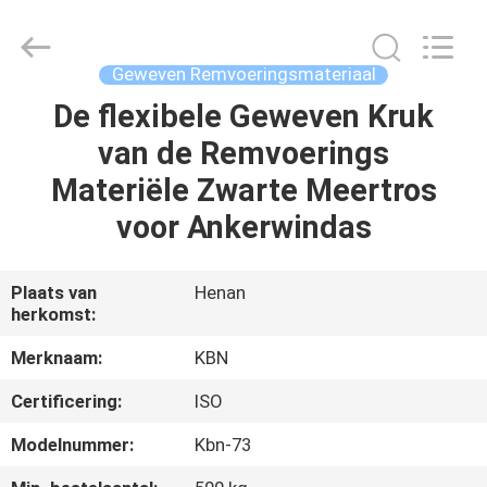
Kebona
Industry
Co.,
Ltd.
All
Geweven Remvoeringsmateriaal
Rights
Reserved.
De flexibele Geweven Kruk
HUIS
van de Remvoerings
PRODUCTEN
Materiële Zwarte Meertros
voor Ankerwindas
ONGEVEER
ONS
Plaats van
Henan
herkomst:
FABRIEKSREIS
Merknaam:
KBN
Certificering:
ISO
KWALITEITSCONTROLE
Modelnummer:
Kbn-73