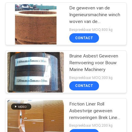
De geweven van de
Ingenieursmachine winch
woven van de
Broodjesvoering Band
Bespreekbaar MOQ:800 kg
van de de Remvoerings
CONTACT
Materiële Rem
Bruine Asbest Geweven
Remvoering voor Bouw
Marine Machinery
Bespreekbaar MOQ:300 kg
CONTACT
Friction Liner Roll
Asbestvrije geweven
remvoeringen Brek Liner
Roll Friction Roll
Bespreekbaar MOQ:200 kg