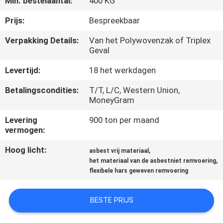
Min. bestelaantal:
400 KG
CONTACTEER
ONS
Prijs:
Bespreekbaar
Verpakking Details:
Van het Polywovenzak of Triplex
Geval
VERZOEK
OM EEN
Levertijd:
18 het werkdagen
CITAAT
Betalingscondities:
T/T, L/C, Western Union,
MoneyGram
SITEMAP
Levering
900 ton per maand
vermogen:
PRIVACY
Hoog licht:
,
asbest vrij materiaal
,
het materiaal van de asbestniet remvoering
POLICY
flexibele hars geweven remvoering
BESTE PRIJS