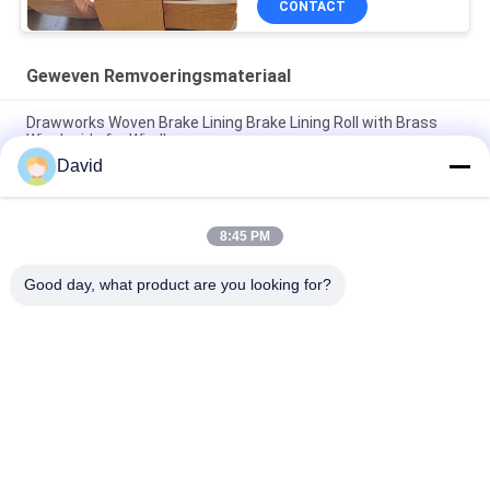
CONTACT
Geweven Remvoeringsmateriaal
Drawworks Woven Brake Lining Brake Lining Roll with Brass
Wire Inside for Windlass
David
Verankeringswiel Woven Brake Lining Automotive Brake Lining
Material met Messing
8:45 PM
Gepersonaliseerd niet-asbestweefd remvoeringsmateriaal
voor het aanmeren van winchwindglas
Good day, what product are you looking for?
populaire categorieën
Alle
De Voering Van Het 
Remvoeringsbroodje
Rembroodje
Geweven 
Remblokmateriaal
Remvoeringsbroodje