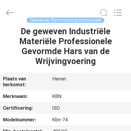
Kebona
Industry
Co.,
Ltd.
All
Geweven Remvoeringsmateriaal
Rights
Reserved.
De geweven Industriële
HUIS
Materiële Professionele
PRODUCTEN
Gevormde Hars van de
Wrijvingvoering
ONGEVEER
ONS
Plaats van
Henan
herkomst:
FABRIEKSREIS
Merknaam:
KBN
Certificering:
ISO
KWALITEITSCONTROLE
Modelnummer:
Kbn-74