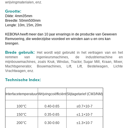
wrijvingmaterialen, enz.
Grootte:
Dikte: 4mm35mm
Breedte: 50mm500mm
Lengte: 10m, 15m, 20m
KEBONA heeft meer dan 10 jaar ervarings in de productie van Geweven
Remvoering, die wederzijdse voordeel en winsten aan u en ons kan
brengen.
Brede gebruik:
Het wordt wijd gebruikt in het vertragen van en het
remmen van ingenieursmachines, de industriemachine en
mijnbouwmachines, zoals Kruk, Windas, Tractor, Sugar Mill, Kraan, Mixer,
Machtsgenerator, Bouwmachines, Lift, Lift, Bestelwagen, Lichte
Vrachtwagen, enz.
Technische Index:
Interfacetemperatuur
Wrijvingcoëfficiënt
Slijtagetarief (CM3/NM)
100°C
0.40-0.65
≤0.7×10-7
150°C
0.35-0.65
≤1.1×10-7
200°C
0.30-0.60
≤1.3×10-7