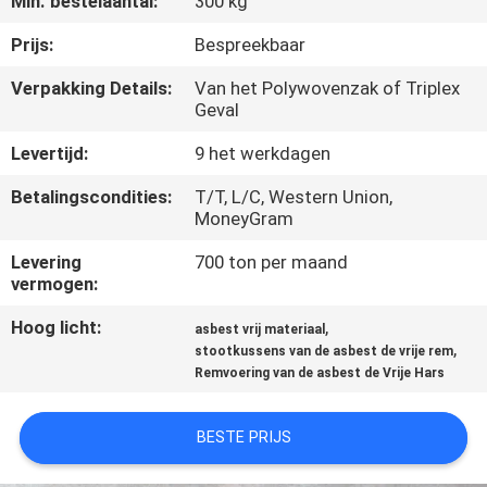
Min. bestelaantal:
300 kg
CONTACTEER
ONS
Prijs:
Bespreekbaar
Verpakking Details:
Van het Polywovenzak of Triplex
Geval
VERZOEK
OM EEN
Levertijd:
9 het werkdagen
CITAAT
Betalingscondities:
T/T, L/C, Western Union,
MoneyGram
SITEMAP
Levering
700 ton per maand
vermogen:
PRIVACY
Hoog licht:
,
asbest vrij materiaal
,
stootkussens van de asbest de vrije rem
POLICY
Remvoering van de asbest de Vrije Hars
BESTE PRIJS