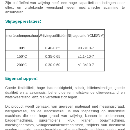
Zijn coëfficiënt van wrijving heeft een hoge capaciteit om ladingen door
effect en uitstekende weerstand tegen mechanische spanning te
absorberen.
Slijtageprestaties:
Interfacetemperatuur
Wrijvingcoëfficiënt
Slijtagetarief (CM3/NM)
100°C
0.40-0.65
≤0.7×10-7
150°C
0.35-0.65
≤1.1×10-7
200°C
0.30-0.60
≤1.3×10-7
Eigenschappen:
Goede flexibiliteit, hoge hardnekkigheid, schok, hittebestendige, goede
dualiteit en anastomosis, behendige rem, uitstekende olieweerstand en
waterweerstand, enz. die verzetten zich tegen.
Dit product wordt gemaakt van geweven materiaal met
messingsdraad,
harsglasvezel, en de viscosevezel
, is van toepassing op industriële
machines die een hoge graad van wrijving, kunnen in oliebronnen,
baggermachines, suikermolens, kruk, kranen, bouwmachines,
machtsgenerators, voltagecontrolemechanismen, snijders van document
worden gebruikt, stempelmachines, glas smeltende machines, onder veel