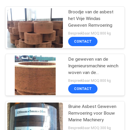
Broodje van de asbest
het Vrije Windas
Geweven Remvoering
Bespreekbaar MOQ:800 kg
CONTACT
De geweven van de
Ingenieursmachine winch
woven van de
Broodjesvoering Band
Bespreekbaar MOQ:800 kg
van de de Remvoerings
CONTACT
Materiële Rem
Bruine Asbest Geweven
Remvoering voor Bouw
Marine Machinery
Bespreekbaar MOQ:300 kg