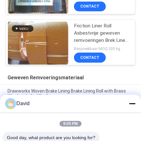
CONTACT
Friction Liner Roll
Asbestvrije geweven
remvoeringen Brek Liner
Roll Friction Roll
Bespreekbaar MOQ:200 kg
CONTACT
Geweven Remvoeringsmateriaal
Drawworks Woven Brake Lining Brake Lining Roll with Brass
Wire Inside for Windlass
David
Verankeringswiel Woven Brake Lining Automotive Brake Lining
Material met Messing
9:05 PM
Gepersonaliseerd niet-asbestweefd remvoeringsmateriaal
voor het aanmeren van winchwindglas
Good day, what product are you looking for?