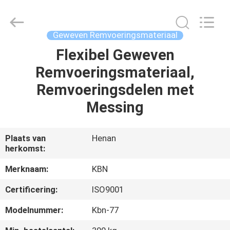
Kebona
Industry
Co.,
Ltd.
All
Geweven Remvoeringsmateriaal
Rights
Reserved.
Flexibel Geweven
HUIS
Remvoeringsmateriaal,
PRODUCTEN
Remvoeringsdelen met
Messing
ONGEVEER
ONS
Plaats van
Henan
herkomst:
FABRIEKSREIS
Merknaam:
KBN
Certificering:
ISO9001
KWALITEITSCONTROLE
Modelnummer:
Kbn-77