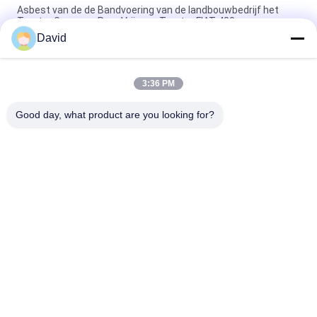
Asbest van de de Bandvoering van de landbouwbedrijf het
Tractor Geweven Rem Vrij voor Tractor FIAT 480
David
Het rubber baseerde Flexibel Gevormd de Remvoeringsbroodje
van de Remband Voering voor Remband
3:36 PM
Landbouw van de de Lengteschok van de Remband Voering
Aangepaste Gevormde de Remband Weerstand
Good day, what product are you looking for?
populaire categorieën
Alle
De Voering Van Het 
Remvoeringsbroodje
Rembroodje
Geweven 
Remblokmateriaal
Remvoeringsbroodje
Geweven 
Industriële 
Remvoeringsmateriaal
Remvoering
Asbest Vrije 