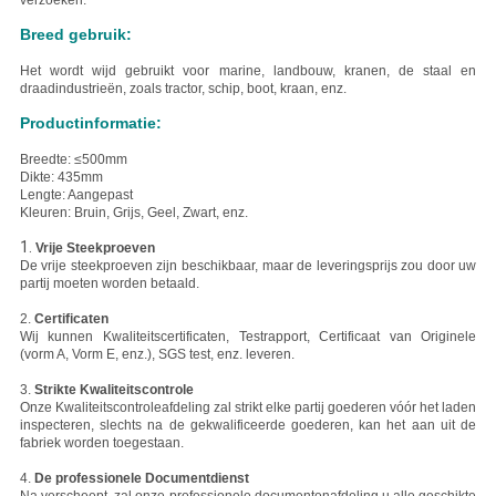
verzoeken.
Breed gebruik:
Het wordt wijd gebruikt voor marine, landbouw, kranen, de staal en
draadindustrieën, zoals tractor, schip, boot, kraan, enz.
Productinformatie:
Breedte: ≤500mm
Dikte: 435mm
Lengte: Aangepast
Kleuren: Bruin, Grijs, Geel, Zwart, enz.
1.
Vrije Steekproeven
De vrije steekproeven zijn beschikbaar, maar de leveringsprijs zou door uw
partij moeten worden betaald.
2.
Certificaten
Wij kunnen Kwaliteitscertificaten, Testrapport, Certificaat van Originele
(vorm A, Vorm E, enz.), SGS test, enz. leveren.
3.
Strikte Kwaliteitscontrole
Onze Kwaliteitscontroleafdeling zal strikt elke partij goederen vóór het laden
inspecteren, slechts na de gekwalificeerde goederen, kan het aan uit de
fabriek worden toegestaan.
4.
De professionele Documentdienst