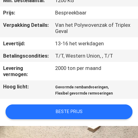
Min. bestelaantal:
1200 KG
CONTACTEER
ONS
Prijs:
Bespreekbaar
Verpakking Details:
Van het Polywovenzak of Triplex
Geval
VERZOEK
OM EEN
Levertijd:
13-16 het werkdagen
CITAAT
Betalingscondities:
T/T, Western Union, , T/T
Levering
2000 ton per maand
SITEMAP
vermogen:
Hoog licht:
,
Gevormde rembandvoeringen
PRIVACY
Flexibel gevormde remvoeringen
POLICY
BESTE PRIJS