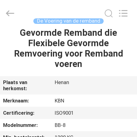
Kebona
Industry
Co.,
Ltd.
All
De Voering van de remband
Rights
Reserved.
Gevormde Remband die
HUIS
Flexibele Gevormde
PRODUCTEN
Remvoering voor Remband
voeren
ONGEVEER
ONS
Plaats van
Henan
herkomst:
FABRIEKSREIS
Merknaam:
KBN
Certificering:
ISO9001
KWALITEITSCONTROLE
Modelnummer:
BB-8