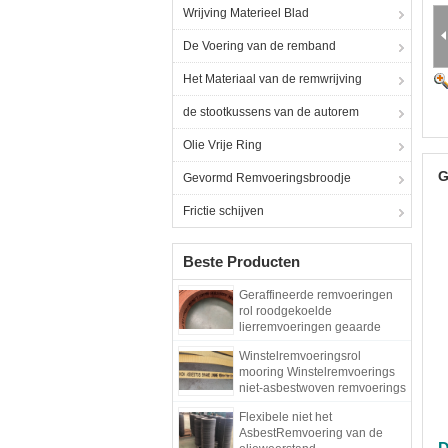
Wrijving Materieel Blad
De Voering van de remband
Het Materiaal van de remwrijving
de stootkussens van de autorem
Olie Vrije Ring
G
Gevormd Remvoeringsbroodje
Frictie schijven
Beste Producten
Geraffineerde remvoeringen
rol roodgekoelde
lierremvoeringen geaarde
geweven remvoeringen
Winstelremvoeringsrol
mooring Winstelremvoerings
niet-asbestwoven remvoerings
Flexibele niet het
AsbestRemvoering van de