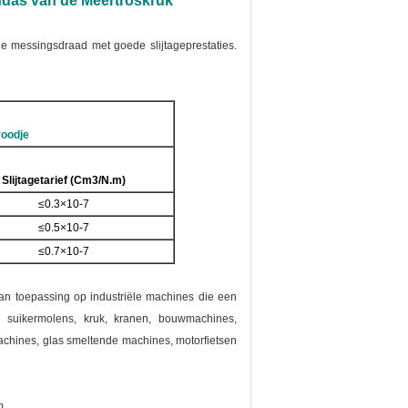
ndas van de Meertroskruk
e messingsdraad met goede slijtageprestaties.
oodje
Slijtagetarief (Cm3/N.m)
≤0.3×10-7
≤0.5×10-7
≤0.7×10-7
an toepassing op industriële machines die een
, suikermolens, kruk, kranen, bouwmachines,
chines, glas smeltende machines, motorfietsen
m.