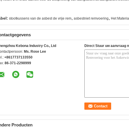
,
,
abel:
stootkussens van de asbest de vrije rem
asbestniet remvoering
Het Materi
ontactgegevens
hengzhou Kebona Industry Co., Ltd
Direct Stuur uw aanvraag 
ontactpersoon:
Ms. Rose Lee
l.:
+8617737133550
ax:
86-371-2298999
ndere Producten