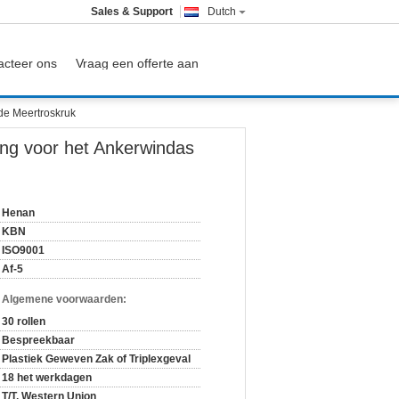
Sales & Support
Dutch
acteer ons
Vraag een offerte aan
de Meertroskruk
ng voor het Ankerwindas
Henan
KBN
ISO9001
Af-5
n Algemene voorwaarden:
30 rollen
Bespreekbaar
Plastiek Geweven Zak of Triplexgeval
18 het werkdagen
T/T, Western Union