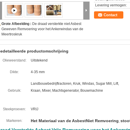
Levering vermogen:
Contact
Grote Afbeelding :
De draad versterkte niet Asbest
Geweven Remvoering voor het Ankerwindas van de
Meertroskruk
edetailleerde productomschrijving
Olieweerstand:
Uitstekend
Dikte:
4-35 mm
Landbouwbedrijftractoren, Kruk, Windas, Sugar Mill, Lift,
Gebruik:
Kraan, Mixer, Machtsgenerator, Bouwmachine
Steekproeven:
VRIJ
Het Materiaal van de AsbestNiet Remvoering
stoo
Markeren:
,