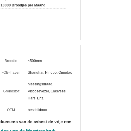
10000 Broodjes per Maand
Breedte:
≤500mm
FOB- haven:
Shanghai, Ningbo, Qingdao
Messingsdraad,
Grondstof:
Viscosevezel, Glasvezel,
Hars, Enz.
OEM:
beschikbaar
tkussens van de asbest de vrije rem