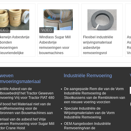
kerwijn Asbestvrije
Windlass Sugar Mill
Flexibel industriële
As
bonden
Asbestvrije
wrijvingsmateriaal
As
mvoeringen
remvoeringen voor
asbestvrije
Re
lieuvriendelijke
bouwmachines
remvoeringsrol
Vr
mvoeringen in rol
Monsters:
vrij
gevormd
To
eedte:
≤500mm
OEM's:
- Jawel.
Toepassingen:
In
kte:
4-35 mm
Olieweerstand:
Industriële machines,
li
bruik:
Uitstekend.
lichte voertuigen
Mo
weven
Industriële Remvoering
ndbouwbedrijftractoren,
Waterbestendigheid:
Monsters:
vrij
OE
mvoeringsmateriaal
uk, Windas, Sugar
Uitstekend.
OEM's:
Beschikbaar
Be
eriële Asbest van de
De aangepaste Rem die van de Vorm
l, Lift, Kraan, Mixer,
Olieweerstand:
Ol
dbouwbedrijf het Tractor Geweven
Industriële Remvoering de
chtsgenerator,
Uitstekend.
Ui
voering Vrij voor Tractor FIAT 480
Stootkussens van de Remblokrem van
uwmachine
een nieuwe voering voorzien
 bood het Materiaal niet van de
nsters:
vrij
estRemvoering voor de
Speciale Industriële de
ebronnen van Bouwmachines aan
Wrijvingmaterialen van de Vorm
Industriële Remvoering
eriaal van de asbest het Vrije
even Remvoering voor Sugar Mill
OEM Aangeboden Industriële
ctor Crane Hoist
Remvoering/van de