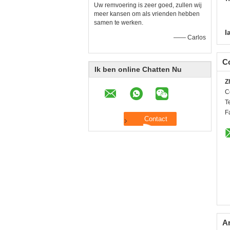
Uw remvoering is zeer goed, zullen wij
meer kansen om als vrienden hebben
samen te werken.
l
—— Carlos
C
Ik ben online Chatten Nu
Z
C
Te
F
A