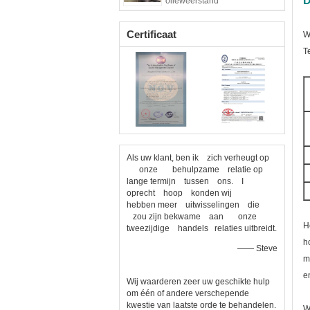
D
olieweerstand
Certificaat
W
T
Als uw klant, ben ik zich verheugt op
onze behulpzame relatie op
lange termijn tussen ons. I
oprecht hoop konden wij
hebben meer uitwisselingen die
zou zijn bekwame aan onze
H
tweezijdige handels relaties uitbreidt.
h
—— Steve
m
e
Wij waarderen zeer uw geschikte hulp
om één of andere verschepende
kwestie van laatste orde te behandelen.
W