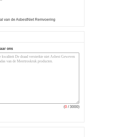
aal van de AsbestNiet Remvoering
naar ons
(
0
/ 3000)