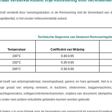
raad Versterkte Asbest Vrije Remvoering voor het Ankerwi
ordt versterkt door messingsdraden, is de Remvoering met de binnenkant van d
egelijkertijd, is het zonder milieuvriendelijk asbest.
Technische Gegevens van Geweven Remvoeringsbr
Temperatuur
Coëfficiënt van Wrijving
100°C
0.40-0.65
150°C
0.35-0.65
200°C
0.30-0.60
et heeft
van wrijvingmateriaal, messingsdraad, garens en hars gemaakt. Het is v
oge graad van wrijving vereisen, in tractoren, oliebronnen, baggermachines
achtsgenerators, voltagecontrolemechanismen, snijders van document, stempelma
n onder veel andere industriële gebieden kunnen worden gebruikt.
ij heten u in onze fabriek voor de bespreking van aangezicht tot aangezicht welko