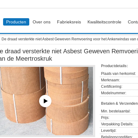
Producten
Over ons
Fabrieksreis
Kwaliteitscontrole
Cont
De draad versterkte niet Asbest Geweven Remvoering voor het Ankerwindas van 
e draad versterkte niet Asbest Geweven Remvoeri
an de Meertroskruk
Productdetails:
Plaats van herkomst:
Merknaam:
Certificering:
Modelnummer:
Betalen & Verzende
Min. bestelaantal:
Prijs:
Verpakking Details:
Levertijd:
Betalingscondities: