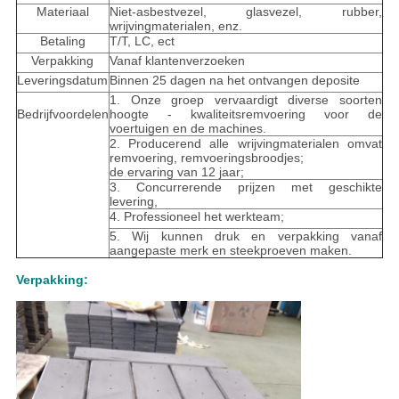
Materiaal
Niet-asbestvezel, glasvezel, rubber,
wrijvingmaterialen, enz.
Betaling
T/T, LC, ect
Verpakking
Vanaf klantenverzoeken
Leveringsdatum
Binnen 25 dagen na het ontvangen deposite
1. Onze groep vervaardigt diverse soorten
Bedrijfvoordelen
hoogte - kwaliteitsremvoering voor de
voertuigen en de machines.
2. Producerend alle wrijvingmaterialen omvat
remvoering, remvoeringsbroodjes;
de ervaring van 12 jaar;
3. Concurrerende prijzen met geschikte
levering,
4. Professioneel het werkteam;
5. Wij kunnen druk en verpakking vanaf
aangepaste merk en steekproeven maken.
Verpakking: