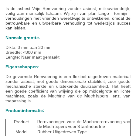
Is de asbest Vrije Remvoering zonder asbest, milieuvriendelijk,
veilig aan menselijk lichaam.
Wij zijn van plan lange - termijn -
verhoudingen met vrienden wereldwijd te ontwikkelen, omdat de
betrouwbare en uitvoerbare verhouding tot wederzijds succes
kan leiden.
Normale grootte:
Dikte: 3 mm aan 30 mm
Breedte: <800 mm
Lengte: Naar maat gemaakt
Eigenschappen:
De gevormde Remvoering is een flexibel uitgedreven materiaal
zonder asbest, met goede dimensionale stabiliteit, zeer goede
mechanische sterkte en uitstekende duurzaamheid. Het heeft
een goede coëfficiënt van wrijving die op middelgrote en lichte
machines, zoals de
Machine
van
de
Machtspers
, enz. van
toepassing is.
Productinformatie:
Product
Remvoeringen voor de Machineremvoering van
de Machtspers voor Staalindustrie
Model
Rubber Uitgedreven Type