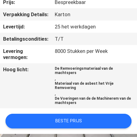
CONTACTEER
Prijs:
Bespreekbaar
ONS
Verpakking Details:
Karton
Levertijd:
25 het werkdagen
VERZOEK
Betalingscondities:
T/T
OM EEN
Levering
8000 Stukken per Week
CITAAT
vermogen:
Hoog licht:
De Remvoeringsmateriaal van de
SITEMAP
machtspers
,
Materiaal van de asbest het Vrije
Remvoering
PRIVACY
,
De Voeringen van de de Machinerem van de
POLICY
machtspers
BESTE PRIJS