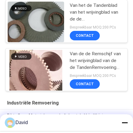
Van het de Tandenblad
van het wrijvingblad van
de de
TandenRemvoering van
Bespreekbaar MOQ:200 PCs
de de Tandenschijf de
CONTACT
Voering van de de
Tandenwrijving
Van de de Remschijf van
het wrijvingblad van de
de TandenRemvoering
van de de Tandenschijf
Bespreekbaar MOQ:200 PCs
de Voering van de de
CONTACT
Tandenwrijving
Industriële Remvoering
Dikte 3mm Materialen van de Asbest de Vrije Wrijving
David
Van de de Machineolie van de machtspers de Weerstands
Industriële Remvoering