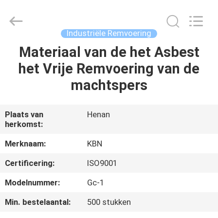
Kebona
Industry
Co.,
Ltd.
All
Industriële Remvoering
Rights
Reserved.
Materiaal van de het Asbest
HUIS
het Vrije Remvoering van de
PRODUCTEN
machtspers
ONGEVEER
Plaats van
Henan
herkomst:
ONS
Merknaam:
KBN
FABRIEKSREIS
Certificering:
ISO9001
Modelnummer:
Gc-1
KWALITEITSCONTROLE
Min. bestelaantal:
500 stukken