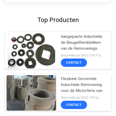
Top Producten
Aangepaste Industriële
de BeugelRemblokken
van de Remvoerings
Hoge Flexibiliteit
Bespreekbaar MOQ:150 PCs
CONTACT
Flexibele Gevormde
Industriële Remvoering
voor de Motorfiets van
de Lichte
Bespreekbaar MOQ:700 kg
Vrachtwagenbestelwagen
CONTACT