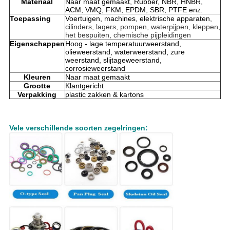
Materiaal
Naar maat gemaakt, Rubber, NBR, HNBR,
ACM, VMQ, FKM, EPDM, SBR, PTFE enz.
Toepassing
Voertuigen, machines, elektrische apparaten
,
cilinders, lagers, pompen, waterpijpen, kleppen,
het bespuiten, chemische pijpleidingen
Eigenschappen
Hoog - lage temperatuurweerstand,
olieweerstand, waterweerstand, zure
weerstand, slijtageweerstand,
corrosieweerstand
Kleuren
Naar maat gemaakt
Grootte
Klantgericht
Verpakking
plastic zakken & kartons
Vele verschillende soorten zegelringen: