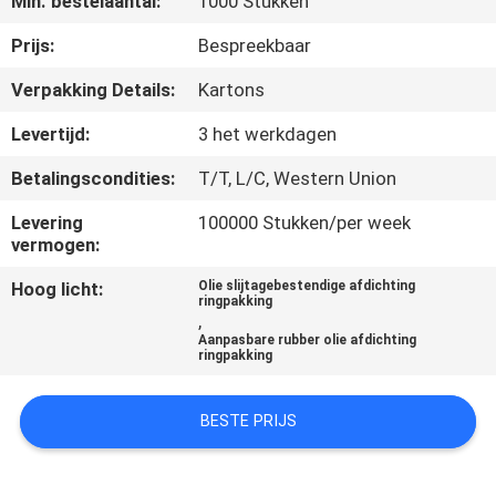
Min. bestelaantal:
1000 Stukken
CONTACTEER
ONS
Prijs:
Bespreekbaar
Verpakking Details:
Kartons
VERZOEK
Levertijd:
3 het werkdagen
OM EEN
Betalingscondities:
T/T, L/C, Western Union
CITAAT
Levering
100000 Stukken/per week
vermogen:
SITEMAP
Hoog licht:
Olie slijtagebestendige afdichting
ringpakking
,
PRIVACY
Aanpasbare rubber olie afdichting
ringpakking
POLICY
BESTE PRIJS