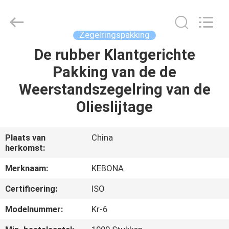
Kebona
Industry
Co.,
Ltd.
All
Zegelringspakking
Rights
Reserved.
De rubber Klantgerichte
HUIS
Pakking van de de
PRODUCTEN
Weerstandszegelring van de
Olieslijtage
ONGEVEER
ONS
Plaats van
China
herkomst:
FABRIEKSREIS
Merknaam:
KEBONA
Certificering:
ISO
KWALITEITSCONTROLE
Modelnummer:
Kr-6