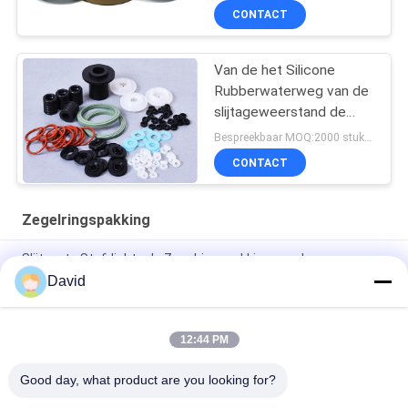
CONTACT
Van de het Silicone
Rubberwaterweg van de
slijtageweerstand de
Zegelringspakking
Bespreekbaar MOQ:2000 stukken
CONTACT
Zegelringspakking
Slijtvaste Stofdichte de Zegelringspakking van de
schachtcilinder
David
De hydraulische y-Type Pakking van de Polyurethaanzegelring
12:44 PM
O-type rubber waterdicht stofdicht ringpak voor cilinders,
lagers
Good day, what product are you looking for?