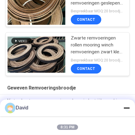
remvoeringen geslepen
geweven remvoeringen
Bespreekbaar MOQ:20 broodjes
CONTACT
Zwarte remvoeringen
rollen mooring winch
remvoeringen zwart kleur
geweven remvoeringen
Bespreekbaar MOQ:20 broodjes
CONTACT
Geweven Remvoeringsbroodje
Niet-asbestwoven remvoeringsrol voor industriële machines
David
Asbestvrij gebonden remvoeringsrol voor suikerfabrieken,
trekkers, kraanheftrucks
8:31 PM
Flexibele lier windas geweven remvoering rol voor kaapstander
lift olieboor machine