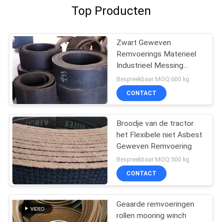
Top Producten
Zwart Geweven
Remvoerings Materieel
Industrieel Messing
Draad Versterkt Crane
Bespreekbaar MOQ:600 kg
Usage
CONTACT
Broodje van de tractor
het Flexibele niet Asbest
Geweven Remvoering
Bespreekbaar MOQ:500 kg
CONTACT
Geaarde remvoeringen
rollen mooring winch