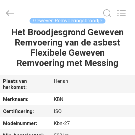
Kebona
Industry
Co.,
Ltd.
All
Geweven Remvoeringsbroodje
Rights
Reserved.
Het Broodjesgrond Geweven
HUIS
Remvoering van de asbest
PRODUCTEN
Flexibele Geweven
Remvoering met Messing
ONGEVEER
ONS
Plaats van
Henan
herkomst:
FABRIEKSREIS
Merknaam:
KBN
Certificering:
ISO
KWALITEITSCONTROLE
Modelnummer:
Kbn-27