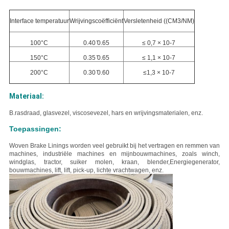
Interface temperatuur
Wrijvingscoëfficiënt
Versletenheid ((CM3/NM)
100°C
0.40 ̊0.65
≤ 0,7 × 10-7
150°C
0.35 ̊0.65
≤ 1,1 × 10-7
200°C
0.30 ̊0.60
≤1,3 × 10-7
Materiaal:
B.
rasdraad, glasvezel, viscosevezel, hars en wrijvingsmaterialen, enz.
Toepassingen:
Woven Brake Linings worden veel gebruikt bij het vertragen en remmen van
machines, industriële machines en mijnbouwmachines, zoals winch,
windglas, tractor, suiker molen, kraan, blender,Energiegenerator,
bouwmachines, lift, lift, pick-up, lichte vrachtwagen, enz.