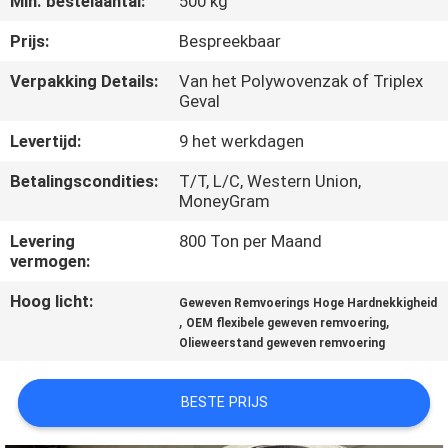
Min. bestelaantal:
500 kg
CONTACTEER
ONS
Prijs:
Bespreekbaar
Verpakking Details:
Van het Polywovenzak of Triplex
Geval
VERZOEK
OM EEN
Levertijd:
9 het werkdagen
CITAAT
Betalingscondities:
T/T, L/C, Western Union,
MoneyGram
SITEMAP
Levering
800 Ton per Maand
vermogen:
PRIVACY
Hoog licht:
Geweven Remvoerings Hoge Hardnekkigheid
,
,
OEM flexibele geweven remvoering
POLICY
Olieweerstand geweven remvoering
BESTE PRIJS