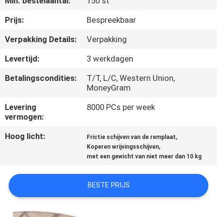
Min. bestelaantal:
150 st
CONTACTEER
ONS
Prijs:
Bespreekbaar
Verpakking Details:
Verpakking
VERZOEK
Levertijd:
3 werkdagen
OM EEN
Betalingscondities:
T/T, L/C, Western Union,
CITAAT
MoneyGram
Levering
8000 PCs per week
SITEMAP
vermogen:
Hoog licht:
,
Frictie schijven van de remplaat
PRIVACY
,
Koperen wrijvingsschijven
met een gewicht van niet meer dan 10 kg
POLICY
BESTE PRIJS