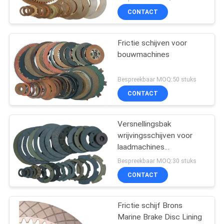
CONTACT
Frictie schijven voor
bouwmachines
Bespreekbaar MOQ:50 stuks
CONTACT
Versnellingsbak
wrijvingsschijven voor
laadmachines
wrijvingsschijf vorklift
Bespreekbaar MOQ:30 stuks
koppeling remschijf
CONTACT
bekleding
Frictie schijf Brons
Marine Brake Disc Lining