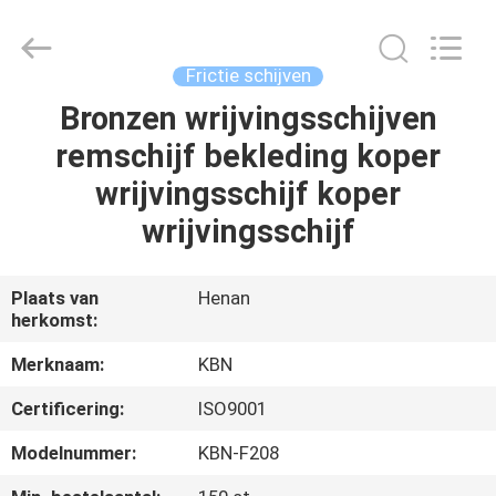
Kebona
Industry
Co.,
Ltd.
All
Frictie schijven
Rights
Reserved.
Bronzen wrijvingsschijven
HUIS
remschijf bekleding koper
PRODUCTEN
wrijvingsschijf koper
wrijvingsschijf
ONGEVEER
ONS
Plaats van
Henan
herkomst:
FABRIEKSREIS
Merknaam:
KBN
Certificering:
ISO9001
KWALITEITSCONTROLE
Modelnummer:
KBN-F208