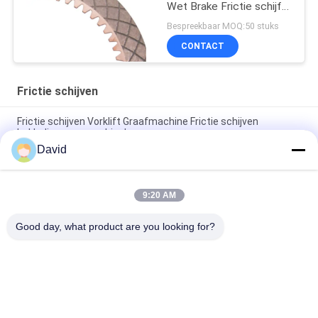
Wet Brake Frictie schijf
Koper schijf
Bespreekbaar MOQ:50 stuks
CONTACT
Frictie schijven
Frictie schijven Vorklift Graafmachine Frictie schijven
bekleding voor machinebouw
David
Wetremwrijkingsschijven Koperwrijkingsschijf Bronzen
koppelingremwrijkingsschijf
9:20 AM
Vorklift wrijvingsschijven voor graafmachine wrijvingsschijf
voor versnellingsbak koppeling natte rem
Good day, what product are you looking for?
populaire categorieën
Alle
De Voering Van Het 
Remvoeringsbroodje
Rembroodje