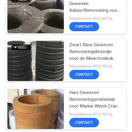
Geweven
AsbestRemvoering voor
Hoge Graad van
Bespreekbaar MOQ:600 kg
Wrijvinggebied
CONTACT
Zwart Kleur Geweven
Remvoeringsbroodje
voor de Meertroskruk
van de Ankerwindas met
Bespreekbaar MOQ:300 kg
Messing
CONTACT
Hars Geweven
Remvoeringsmateriaal
voor Marine Winch Crane
Hoist Tractor-Olieveld
Bespreekbaar MOQ:500 kg
CONTACT