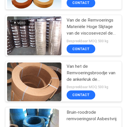
Hijstoestelkaapstander
CONTACTEER
CONTACT
van Windastractoren
ONS
Van de de Remvoerings
Materiële Hoge Slijtage
VERZOEK
van de viscosevezel de
OM EEN
Flexibele Geweven
Bespreekbaar MOQ:500 kg
Voering Prestaties
CITAAT
CONTACT
SITEMAP
Van het de
Remvoeringsbroodje van
de ankerkruk de
PRIVACY
Tractiemachine
Bespreekbaar MOQ:500 kg
Luchtcrane brake lining
POLICY
CONTACT
Bruin-roodrode
remvoeringsrol Asbestvrij