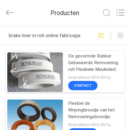
Kebona
Industry
Co.,
Producten
Ltd.
All
Rights
Reserved.
HUIS
brake liner in roll online fabricage
PRODUCTEN
De gevormde Rubber
Gebaseerde Remvoering
ONGEVEER
rolt Flexibele Mouleded-
ONS
Remvoering in Broodjes
Bespreekbaar MOQ:500 kg
CONTACT
FABRIEKSREIS
Flexibel de
Wrijvingbroodje van het
KWALITEITSCONTROLE
Remvoeringsbroodje
voor de Lift van de het
Bespreekbaar MOQ:500 kg