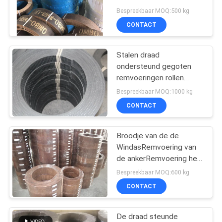
Bespreekbaar MOQ:500 kg
CONTACT
Stalen draad
ondersteund gegoten
remvoeringen rollen
Stalen gaas Versterkte
Bespreekbaar MOQ:1000 kg
rubberremvoeringen
CONTACT
Broodje van de de
WindasRemvoering van
de ankerRemvoering het
Materiële voor de Kruk
Bespreekbaar MOQ:600 kg
van de Tractiemachine
CONTACT
De draad steunde