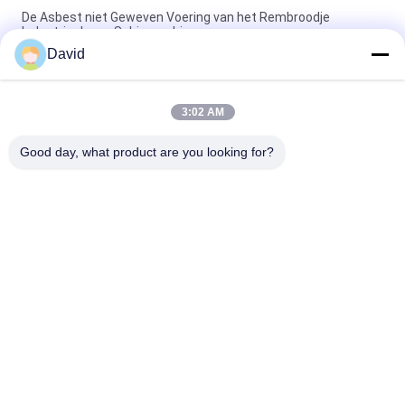
De Asbest niet Geweven Voering van het Rembroodje
Industrieel voor Schipmachines
David
Auto-tractoronderdelen Bremrolvoeringen met koperen
messing voor remtrommelremschoen
3:02 AM
De Band die van de de Vezelrem van de glasviscose Materiële
ISO9001-Certificatie van een nieuwe voering voorzien
Good day, what product are you looking for?
populaire categorieën
Alle
De Voering Van Het 
Remvoeringsbroodje
Rembroodje
Geweven 
Remblokmateriaal
Remvoeringsbroodje
Geweven 
Industriële 
Remvoeringsmateriaal
Remvoering
Asbest Vrije 