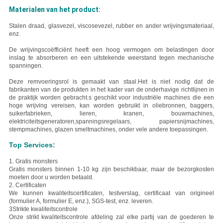
Materialen van het product:
Stalen draad, glasvezel, viscosevezel, rubber en ander wrijvingsmateriaal,
enz.
De wrijvingscoëfficiënt heeft een hoog vermogen om belastingen door
inslag te absorberen en een uitstekende weerstand tegen mechanische
spanningen.
Deze remvoeringsrol is gemaakt van staal.
Het is niet nodig dat de
fabrikanten van de produkten in het kader van de onderhavige richtlijnen in
de praktijk worden gebracht.
s geschikt voor industriële machines die een
hoge wrijving vereisen, kan worden gebruikt in oliebronnen, baggers,
suikerfabrieken, lieren, kranen, bouwmachines,
elektriciteitsgeneratoren,spanningsregelaars, papiersnijmachines,
stempmachines, glazen smeltmachines, onder vele andere toepassingen.
Top Services:
1. Gratis monsters
Gratis monsters binnen 1-10 kg zijn beschikbaar, maar de bezorgkosten
moeten door u worden betaald.
2. Certificaten
We kunnen kwaliteitscertificaten, testverslag, certificaat van origineel
(formulier A, formulier E, enz.), SGS-test, enz. leveren.
3Strikte kwaliteitscontrole
Onze strikt kwaliteitscontrole afdeling zal elke partij van de goederen te