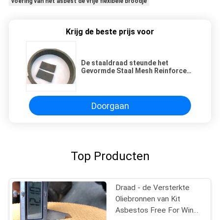
voering van het asbest de vrije flexibele broodje
Krijg de beste prijs voor
De staaldraad steunde het
Gevormde Staal Mesh Reinforced
Rubber Material van het
Rembroodje Voering
Doorgaan
Top Producten
Draad - de Versterkte
Oliebronnen van Kit
Asbestos Free For Winch