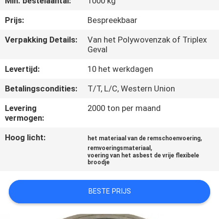
Min. bestelaantal:
1000 kg
CONTACTEER
ONS
Prijs:
Bespreekbaar
Verpakking Details:
Van het Polywovenzak of Triplex
Geval
VERZOEK
OM EEN
Levertijd:
10 het werkdagen
CITAAT
Betalingscondities:
T/T, L/C, Western Union
Levering
2000 ton per maand
SITEMAP
vermogen:
Hoog licht:
,
het materiaal van de remschoenvoering
PRIVACY
,
remvoeringsmateriaal
voering van het asbest de vrije flexibele
POLICY
broodje
BESTE PRIJS