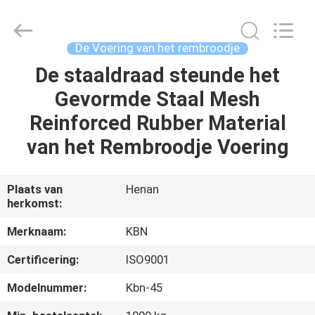
Kebona
Industry
Co.,
Ltd.
All
De Voering van het rembroodje
Rights
Reserved.
De staaldraad steunde het
HUIS
Gevormde Staal Mesh
PRODUCTEN
Reinforced Rubber Material
van het Rembroodje Voering
ONGEVEER
ONS
Plaats van
Henan
herkomst:
FABRIEKSREIS
Merknaam:
KBN
Certificering:
ISO9001
KWALITEITSCONTROLE
Modelnummer:
Kbn-45