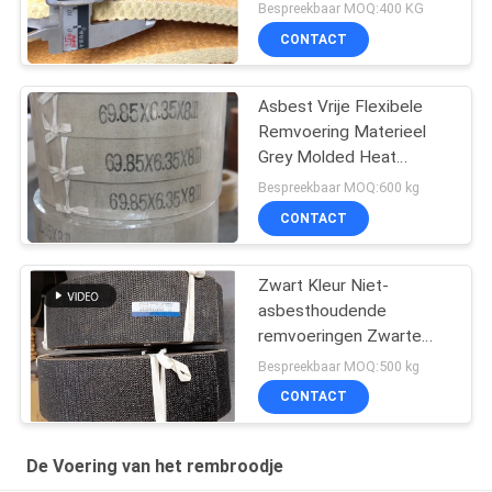
van de
Bespreekbaar MOQ:400 KG
Remschoenvoering
CONTACT
Asbest Vrije Flexibele
Remvoering Materieel
Grey Molded Heat
Resisting
Bespreekbaar MOQ:600 kg
CONTACT
Zwart Kleur Niet-
asbesthoudende
remvoeringen Zwarte
geweven remvoeringen
Bespreekbaar MOQ:500 kg
Donkere rem
CONTACT
De Voering van het rembroodje