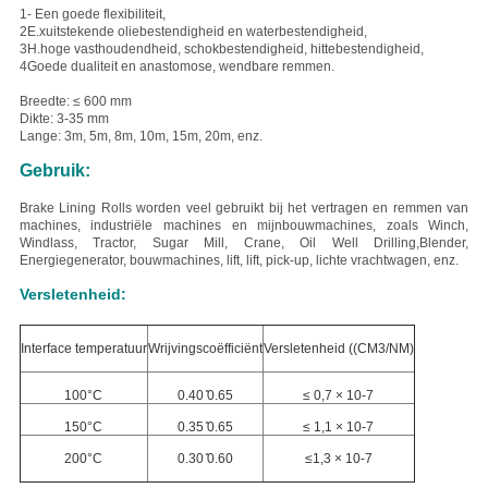
1- Een goede flexibiliteit,
2E.
xuitstekende oliebestendigheid en waterbestendigheid,
3H.
hoge vasthoudendheid, schokbestendigheid, hittebestendigheid,
4Goede dualiteit en anastomose, wendbare remmen.
Breedte: ≤ 600 mm
Dikte: 3-35 mm
Lange: 3m, 5m, 8m, 10m, 15m, 20m, enz.
Gebruik:
Brake Lining Rolls worden veel gebruikt bij het vertragen en remmen van
machines, industriële machines en mijnbouwmachines, zoals Winch,
Windlass, Tractor, Sugar Mill, Crane, Oil Well Drilling,Blender,
Energiegenerator, bouwmachines, lift, lift, pick-up, lichte vrachtwagen, enz.
Versletenheid:
Interface temperatuur
Wrijvingscoëfficiënt
Versletenheid ((CM3/NM)
100°C
0.40 ̊0.65
≤ 0,7 × 10-7
150°C
0.35 ̊0.65
≤ 1,1 × 10-7
200°C
0.30 ̊0.60
≤1,3 × 10-7