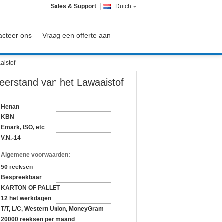
Sales & Support
Dutch
acteer ons
Vraag een offerte aan
aistof
erstand van het Lawaaistof
Henan
KBN
Emark, ISO, etc
V.N.-14
n Algemene voorwaarden:
50 reeksen
Bespreekbaar
KARTON OF PALLET
12 het werkdagen
T/T, L/C, Western Union, MoneyGram
20000 reeksen per maand