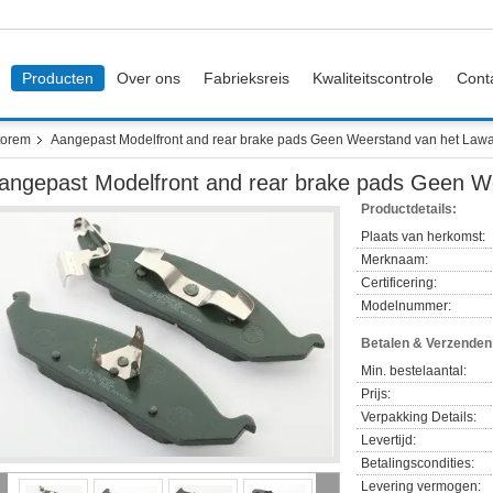
Producten
Over ons
Fabrieksreis
Kwaliteitscontrole
Cont
torem
Aangepast Modelfront and rear brake pads Geen Weerstand van het Lawa
angepast Modelfront and rear brake pads Geen We
Productdetails:
Plaats van herkomst:
Merknaam:
Certificering:
Modelnummer:
Betalen & Verzende
Min. bestelaantal:
Prijs:
Verpakking Details:
Levertijd:
Betalingscondities:
Levering vermogen: