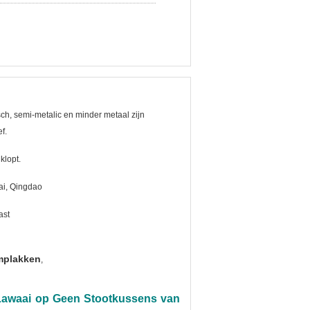
ch, semi-metalic en minder metaal zijn
ef.
 klopt.
i, Qingdao
ast
mplakken
,
 Lawaai op Geen Stootkussens van