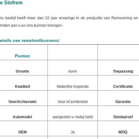
e Stofrem
ns bedrijf heeft meer dan 10 jaar ervarings in de productie van Remvoering en
insten aan u en ons kunnen brengen.
etails van remstootkussens:
Punten
Grootte
norm
Toepassing
Kwaliteit
Materiële Inspectie
Certificatie
Voor/Achterwiel
Voor of achterwiel
Garantie
Automodel
aangezien u nodig hebt
Steekproef
OEM
Ja
MOQ