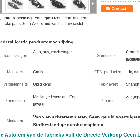
Contact
Grote Afbeelding :
Aangepast Modelfront and rear
brake pads Geen Weerstand van het Lawaaistof
edetailleerde productomschrijving
Auto, bus, vrachtwagen
Ceramis
Toepassingen:
Grondstoffen:
facultati
Monsters:
Gratis
OEM-producten:
- Ja, dat
Versletenheid:
Uitstekend.
Fob-haven:
Shangha
Met lange levensuur, Geen
Aangep
Kenmerken:
Kleuren:
lawaai
Voor- en achterremplaten
Geen geluid voertuigre
,
Markeren:
Stofbestendige autobremsplaten
e Autorem van de fabrieks vult de Directe Verkoop Geen