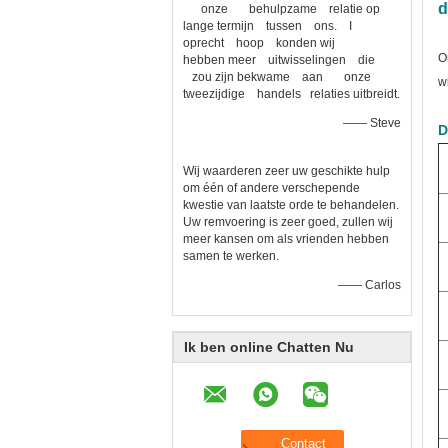
d
onze behulpzame relatie op
lange termijn tussen ons. I
oprecht hoop konden wij
O
hebben meer uitwisselingen die
zou zijn bekwame aan onze
w
tweezijdige handels relaties uitbreidt.
—— Steve
D
Wij waarderen zeer uw geschikte hulp
om één of andere verschepende
kwestie van laatste orde te behandelen.
Uw remvoering is zeer goed, zullen wij
meer kansen om als vrienden hebben
samen te werken.
—— Carlos
Ik ben online Chatten Nu