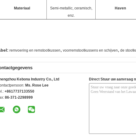
Materiaal
Semi-metallic, ceramisch,
Haven
enz.
,
,
abel:
remvoering en remstootkussen
voorremstootkussens en schijven
de stootk
ontactgegevens
hengzhou Kebona Industry Co., Ltd
Direct Stuur uw aanvraag 
ontactpersoon:
Ms. Rose Lee
l.:
+8617737133550
ax:
86-371-2298999