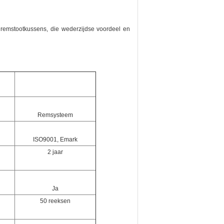
 remstootkussens, die wederzijdse voordeel en
Remsysteem
ISO9001, Emark
2 jaar
Ja
50 reeksen