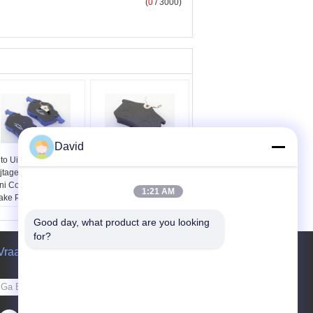
(
0
/ 3000)
David
to Uitstekende de
De neutrale Autorem
ijtageweerstand van
vult de Auto
ni Cooper Vehicle
Standaardgrootte van
1:21 AM
ake Pads
de Vervangstukken
M-producten:
- Ja,
Grondstof op
Good day, what product are you looking 
t klopt.
Versletenheid:
rsletenheid:
for?
Uitstekend.
tstekend.
Fob-haven:
Shanghai,
Vraag een offerte aan
b-haven:
Shanghai,
Qingdao
ngdao
Kenmerken:
Met lange
enmerken:
Met lange
levensuur, Geen lawaai
Verzend
vensuur, Geen lawaai
Kleur:
Zwart en grijs