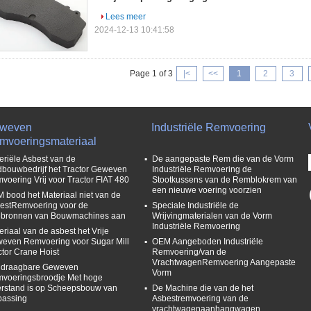
Lees meer
2024-12-13 10:41:58
Page 1 of 3
|<
<<
1
2
3
weven
Industriële Remvoering
mvoeringsmateriaal
eriële Asbest van de
De aangepaste Rem die van de Vorm
dbouwbedrijf het Tractor Geweven
Industriële Remvoering de
voering Vrij voor Tractor FIAT 480
Stootkussens van de Remblokrem van
een nieuwe voering voorzien
 bood het Materiaal niet van de
estRemvoering voor de
Speciale Industriële de
ebronnen van Bouwmachines aan
Wrijvingmaterialen van de Vorm
Industriële Remvoering
eriaal van de asbest het Vrije
even Remvoering voor Sugar Mill
OEM Aangeboden Industriële
ctor Crane Hoist
Remvoering/van de
VrachtwagenRemvoering Aangepaste
 draagbare Geweven
Vorm
voeringsbroodje Met hoge
rstand is op Scheepsbouw van
De Machine die van de het
passing
Asbestremvoering van de
vrachtwagenaanhangwagen