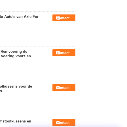
o Auto's van Axle For
Contact
e Remvoering de
Contact
 voering voorzien
ootkussens voor de
Contact
ns
emstootkussens en
Contact