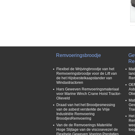
Remvoeringsbroodje
Ge
Re
Flexibel de Wrijvingbroodje van het
Mat
Remvoeringsbroodje voor de Lift van
lan
de het Hijstoestelkaapstander van
Rem
Windastractoren
OEM
Hars Geweven Remvoeringsmateriaal
Asb
voor Marine Winch Crane Hoist Tractor-
Oli
Olieveld
Mat
Draad van het het Broodjesmessing
Gew
van de asbest versterkte de Vrije
Tra
Industriële Remvoering
Het
BroodjesRemvoering
Rem
Van de de Remvoerings Materiële
wee
Hoge Slijtage van de viscosevezel de
toe
Flexibele Geweven Voering Prestaties