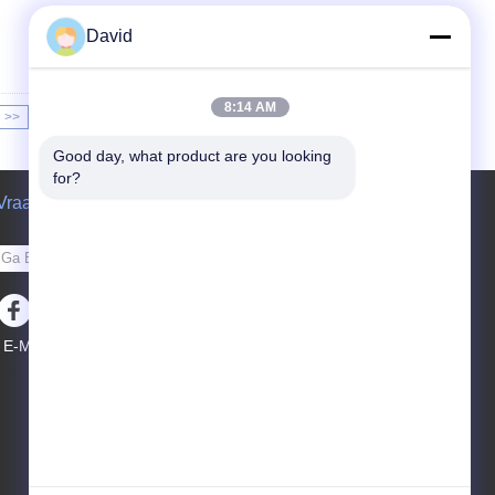
David
8:14 AM
>>
>|
Good day, what product are you looking 
for?
Vraag een offerte aan
Verzend
E-Mail
Sitemap
|
Mobiele site