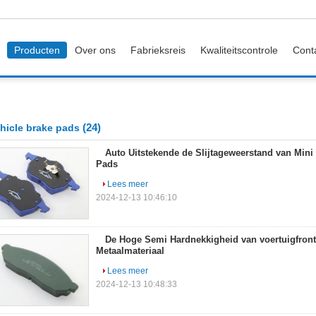
Producten
Over ons
Fabrieksreis
Kwaliteitscontrole
Cont
(24)
hicle brake pads
Auto Uitstekende de Slijtageweerstand van Mini
Pads
Lees meer
2024-12-13 10:46:10
De Hoge Semi Hardnekkigheid van voertuigfront
Metaalmateriaal
Lees meer
2024-12-13 10:48:33