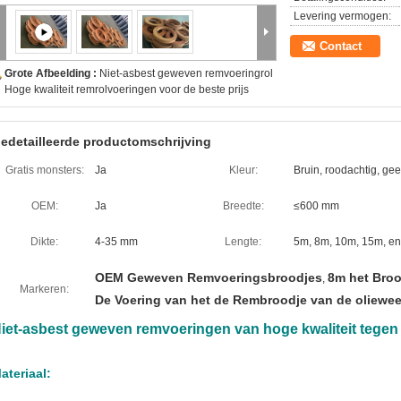
Levering vermogen:
Contact
Grote Afbeelding :
Niet-asbest geweven remvoeringrol
Hoge kwaliteit remrolvoeringen voor de beste prijs
edetailleerde productomschrijving
Gratis monsters:
Ja
Kleur:
Bruin, roodachtig, geel
OEM:
Ja
Breedte:
≤600 mm
Dikte:
4-35 mm
Lengte:
5m, 8m, 10m, 15m, en
OEM Geweven Remvoeringsbroodjes
8m het Bro
,
Markeren:
De Voering van het de Rembroodje van de oliewe
iet-asbest geweven remvoeringen van hoge kwaliteit tegen 
ateriaal: