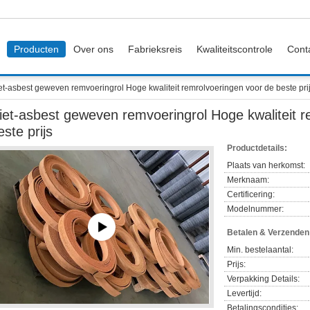
Producten
Over ons
Fabrieksreis
Kwaliteitscontrole
Cont
et-asbest geweven remvoeringrol Hoge kwaliteit remrolvoeringen voor de beste pri
iet-asbest geweven remvoeringrol Hoge kwaliteit r
este prijs
Productdetails:
Plaats van herkomst:
Merknaam:
Certificering:
Modelnummer:
Betalen & Verzende
Min. bestelaantal:
Prijs:
Verpakking Details:
Levertijd:
Betalingscondities: