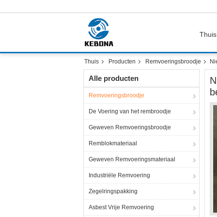
Thuis
Thuis
Producten
Remvoeringsbroodje
Ni
Alle producten
N
b
Remvoeringsbroodje
De Voering van het rembroodje
Geweven Remvoeringsbroodje
Remblokmateriaal
Geweven Remvoeringsmateriaal
Industriële Remvoering
Zegelringspakking
Asbest Vrije Remvoering