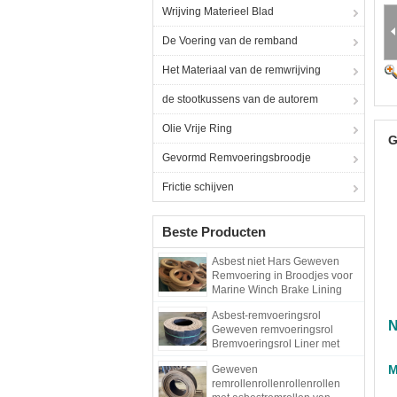
Wrijving Materieel Blad
De Voering van de remband
Het Materiaal van de remwrijving
de stootkussens van de autorem
Olie Vrije Ring
G
Gevormd Remvoeringsbroodje
Frictie schijven
Beste Producten
Asbest niet Hars Geweven
Remvoering in Broodjes voor
Marine Winch Brake Lining
Roll
Asbest-remvoeringsrol
N
Geweven remvoeringsrol
Bremvoeringsrol Liner met
koper
M
Geweven
remrollenrollenrollenrollen