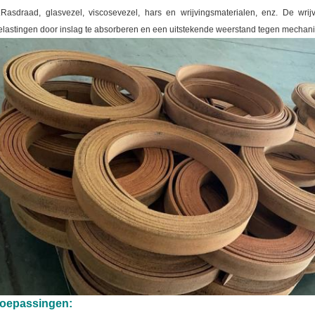
.
Rasdraad, glasvezel, viscosevezel, hars en wrijvingsmaterialen, enz.
De wrij
elastingen door inslag te absorberen en een uitstekende weerstand tegen mechan
oepassingen: