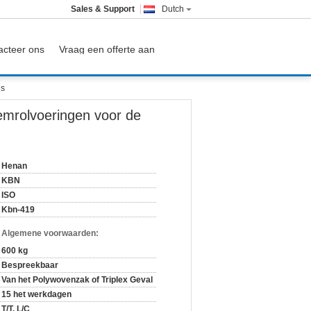
Sales & Support
Dutch
acteer ons
Vraag een offerte aan
js
emrolvoeringen voor de
Henan
KBN
ISO
Kbn-419
n Algemene voorwaarden:
600 kg
Bespreekbaar
Van het Polywovenzak of Triplex Geval
15 het werkdagen
T/T, L/C