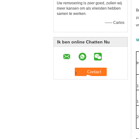
Uw remvoering is zeer goed, zullen wij
meer kansen om als vrienden hebben
B
samen te werken.
z
—— Carlos
v
V
Ik ben online Chatten Nu
I
1
1
2