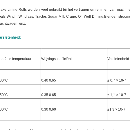
rake Lining Rolls worden veel gebruikt bij het vertragen en remmen van machin
oals Winch, Windlass, Tractor, Sugar Mill, Crane, Oil Well Drilling,Blender, stroomge
rachtwagen, enz.
ersletenheid:
nterface temperatuur
Wrijvingscoëfficiënt
Versletenhei
00°C
0.40 ̊0.65
≤ 0,7 × 10-7
50°C
0.35 ̊0.65
≤ 1,1 × 10-7
00°C
0.30 ̊0.60
≤1,3 × 10-7