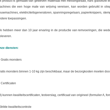
it product is gemaakt van geweven materiaal met messingdraad, hars glasvezel en 
achines die een hoge mate van wrijving vereisen, kan worden gebruikt in oliepu
ouwmachines, elektriciteitsgeneratoren, spanningsregelaars, papierknippers, ste
ndere toepassingen.
e hebben meer dan 10 jaar ervaring in de productie van remvoeringen, die wede
pleveren.
nze diensten:
. Gratis monsters
ratis monsters binnen 1-10 kg zijn beschikbaar, maar de bezorgkosten moeten doo
 Certificaten
ij kunnen kwaliteitscertificaten, testverslag, certificaat van origineel (formulier A, fo
Strikte kwaliteitscontrole