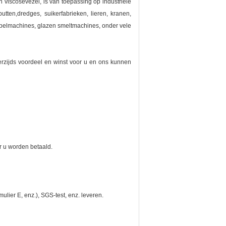
viscosevezel, is van toepassing op industriële
tten,dredges, suikerfabrieken, lieren, kranen,
mpelmachines, glazen smeltmachines, onder vele
rzijds voordeel en winst voor u en ons kunnen
r u worden betaald.
rmulier E, enz.), SGS-test, enz. leveren.