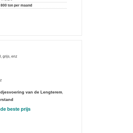
800 ton per maand
, grijs, enz
z
odjesvoering van de Lengterem
,
erstand
de beste prijs