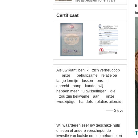
met asbestremrollen van
koper
B
b
Certificaat
Als uw klant, ben ik zich verheugt op
onze behulpzame relatie op
lange termijn tussen ons. I
oprecht hoop konden wij
hebben meer uitwisselingen die
zou zijn bekwame aan onze
tweezijdige handels relaties uitbreidt.
—— Steve
Wij waarderen zeer uw geschikte hulp
om één of andere verschepende
T
kwestie van laatste orde te behandelen.