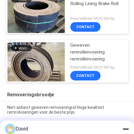
Rolling Lining Brake Roll
Bespreekbaar MOQ:500 kg
CONTACT
Geweven
remrollenvoering
remrollenvoering
Bespreekbaar MOQ:500 kg
CONTACT
Remvoeringsbroodje
Niet-asbest geweven remvoeringrol Hoge kwaliteit
remrolvoeringen voor de beste prijs
Asbestvrije remvoering rol temperatuurbereik 40°C tot 300°C
David
25 kg gewicht Ideaal voor remtoepassingen voor
bedrijfsvoertuigen