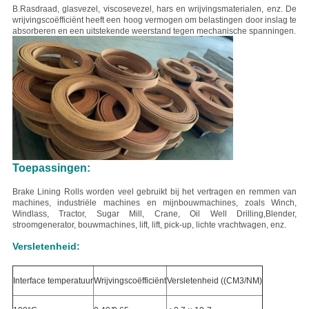
B.
Rasdraad, glasvezel, viscosevezel, hars en wrijvingsmaterialen, enz.
De
wrijvingscoëfficiënt heeft een hoog vermogen om belastingen door inslag te
absorberen en een uitstekende weerstand tegen mechanische spanningen.
Toepassingen:
Brake Lining Rolls worden veel gebruikt bij het vertragen en remmen van
machines, industriële machines en mijnbouwmachines, zoals Winch,
Windlass, Tractor, Sugar Mill, Crane, Oil Well Drilling,Blender,
stroomgenerator, bouwmachines, lift, lift, pick-up, lichte vrachtwagen, enz.
Versletenheid:
Interface temperatuur
Wrijvingscoëfficiënt
Versletenheid ((CM3/NM)