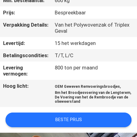
Min. bestelaantal:
600 kg
CONTACTEER
ONS
Prijs:
Bespreekbaar
Verpakking Details:
Van het Polywovenzak of Triplex
Geval
VERZOEK
OM EEN
Levertijd:
15 het werkdagen
CITAAT
Betalingscondities:
T/T, L/C
Levering
800 ton per maand
SITEMAP
vermogen:
Hoog licht:
,
OEM Geweven Remvoeringsbroodjes
PRIVACY
,
8m het Broodjesvoering van de Lengterem
De Voering van het de Rembroodje van de
POLICY
olieweerstand
BESTE PRIJS