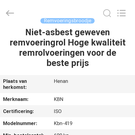
Kebona
Industry
Co.,
Ltd.
All
Remvoeringsbroodje
Rights
Reserved.
Niet-asbest geweven
HUIS
remvoeringrol Hoge kwaliteit
PRODUCTEN
remrolvoeringen voor de
beste prijs
ONGEVEER
ONS
Plaats van
Henan
herkomst:
FABRIEKSREIS
Merknaam:
KBN
Certificering:
ISO
KWALITEITSCONTROLE
Modelnummer:
Kbn-419