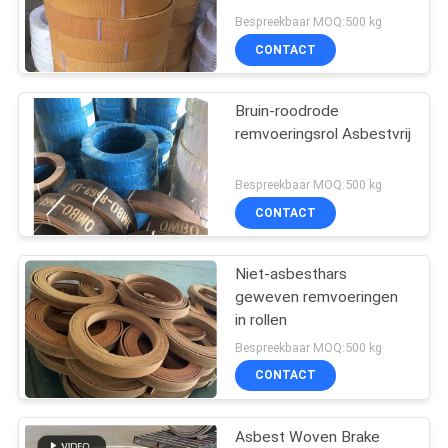
Hoist Tractor-Olieveld
Bespreekbaar MOQ:500 kg
CONTACT
Bruin-roodrode
remvoeringsrol Asbestvrij
Bespreekbaar MOQ:500 kg
CONTACT
Niet-asbesthars
geweven remvoeringen
in rollen
Bespreekbaar MOQ:500 kg
CONTACT
Asbest Woven Brake