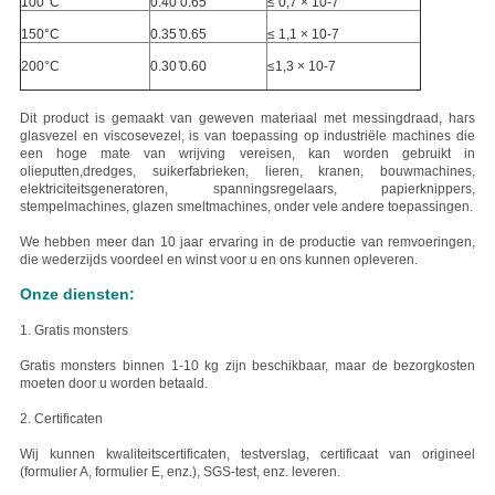
100°C
0.40 ̊0.65
≤ 0,7 × 10-7
150°C
0.35 ̊0.65
≤ 1,1 × 10-7
200°C
0.30 ̊0.60
≤1,3 × 10-7
Dit product is gemaakt van geweven materiaal met messingdraad, hars
glasvezel en viscosevezel, is van toepassing op industriële machines die
een hoge mate van wrijving vereisen, kan worden gebruikt in
olieputten,dredges, suikerfabrieken, lieren, kranen, bouwmachines,
elektriciteitsgeneratoren, spanningsregelaars, papierknippers,
stempelmachines, glazen smeltmachines, onder vele andere toepassingen.
We hebben meer dan 10 jaar ervaring in de productie van remvoeringen,
die wederzijds voordeel en winst voor u en ons kunnen opleveren.
Onze diensten:
1. Gratis monsters
Gratis monsters binnen 1-10 kg zijn beschikbaar, maar de bezorgkosten
moeten door u worden betaald.
2. Certificaten
Wij kunnen kwaliteitscertificaten, testverslag, certificaat van origineel
(formulier A, formulier E, enz.), SGS-test, enz. leveren.