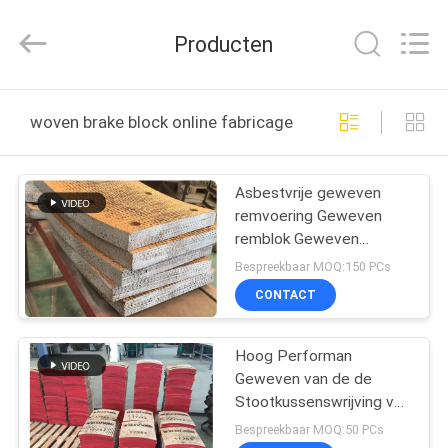
Kebona
Industry
Co.,
Producten
Ltd.
All
Rights
Reserved.
HUIS
woven brake block online fabricage
PRODUCTEN
Asbestvrije geweven
remvoering Geweven
ONGEVEER
remblok Geweven
ONS
remvoering voor
Bespreekbaar MOQ:150 PCs
olieboringen
CONTACT
FABRIEKSREIS
Hoog Performan
Geweven van de de
KWALITEITSCONTROLE
Stootkussenswrijving van
de Remblok Materieel
Bespreekbaar MOQ:50 PCs