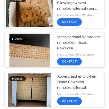
Olieveldgeweven
remblokmateriaal voor
boorplatform met palen
Negociation MOQ:30 stuks
CONTACT
Messingdraad Versterkte
remblokken Draad
Geweven
remblokmateriaal voor
Negociation MOQ:30 stuks
olieput
CONTACT
Koperdraadremblokken
Draad Geweven
remblokmateriaal
Messingdraad Versterkt
Negociation MOQ:20 stuks
CONTACT