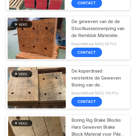
Rem Geweven de
CONTACTEER
CONTACT
Remstootkussen
ONS
Voeringen
De geweven van de de
Stootkussenswrijving van
VERZOEK
de Remblok Materiële
OM EEN
Rem Geweven
Bespreekbaar MOQ:50 PCs
Remvoering
CITAAT
CONTACT
Stootkussens met Gaten
SITEMAP
De koperdraad
versterkte de Geweven
Boring van de
PRIVACY
Remblokoliebron
Bespreekbaar MOQ:100 PCs
POLICY
CONTACT
Boring Rig Brake Blocks
Hars Geweven Brake
Block Material voor Pile