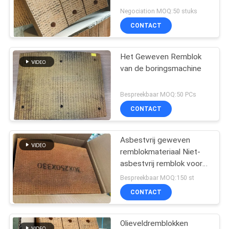
Driver Brakes
Negociation MOQ:50 stuks
CONTACT
Het Geweven Remblok
van de boringsmachine
Bespreekbaar MOQ:50 PCs
CONTACT
Asbestvrij geweven
remblokmateriaal Niet-
asbestvrij remblok voor
het boren van putten
Bespreekbaar MOQ:150 st
CONTACT
Olieveldremblokken