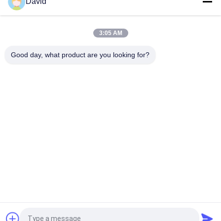
David
Asbestvrije geweven remvoering Geweven remblok Geweven
remvoering voor olieboringen
3:05 AM
Boormachine Geweven remvoeringen Harsremblokken voor
boorinstallaties voor olieputten
Good day, what product are you looking for?
populaire categorieën
Alle
De Voering Van Het 
Remvoeringsbroodje
Rembroodje
Geweven 
Remblokmateriaal
Remvoeringsbroodje
Geweven 
Industriële 
Remvoeringsmateriaal
Remvoering
Asbest Vrije 
Zegelringspakking
Remvoering