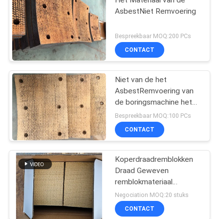
Het Materiaal van de
AsbestNiet Remvoering
Bespreekbaar MOQ:200 PCs
CONTACT
Niet van de het
AsbestRemvoering van
de boringsmachine het
Materiaal
Bespreekbaar MOQ:100 PCs
CONTACT
Koperdraadremblokken
Draad Geweven
remblokmateriaal
Messingdraad Versterkt
Negociation MOQ:20 stuks
CONTACT