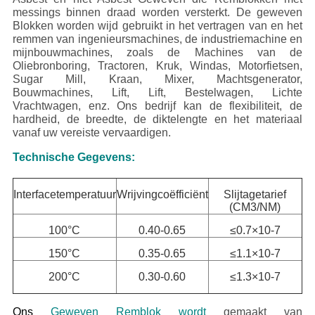
messings binnen draad worden versterkt. De geweven
Blokken worden wijd gebruikt in het vertragen van en het
remmen van ingenieursmachines, de industriemachine en
mijnbouwmachines, zoals de Machines van de
Oliebronboring, Tractoren, Kruk, Windas, Motorfietsen,
Sugar Mill, Kraan, Mixer, Machtsgenerator,
Bouwmachines, Lift, Lift, Bestelwagen, Lichte
Vrachtwagen, enz.
Ons bedrijf kan de flexibiliteit, de
hardheid, de breedte, de diktelengte en het materiaal
vanaf uw vereiste vervaardigen.
Technische Gegevens:
Interfacetemperatuur
Wrijvingcoëfficiënt
Slijtagetarief
(CM3/NM)
100°C
0.40-0.65
≤0.7×10-7
150°C
0.35-0.65
≤1.1×10-7
200°C
0.30-0.60
≤1.3×10-7
Ons
Geweven Remblok wordt
gemaakt van