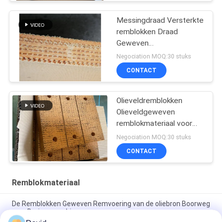
Messingdraad Versterkte
remblokken Draad
Geweven
remblokmateriaal voor
Negociation MOQ:30 stuks
olieput
CONTACT
Olieveldremblokken
Olieveldgeweven
remblokmateriaal voor
boorplatform met palen
Negociation MOQ:30 stuks
CONTACT
Remblokmateriaal
De Remblokken Geweven Remvoering van de oliebron Boorweg
voor Boringsmachines