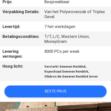
CONTACTEER
Prijs:
Bespreekbaar
ONS
Verpakking Details:
Van het Polywovenzak of Triplex
Geval
VERZOEK
Levertijd:
7 het werkdagen
OM EEN
Betalingscondities:
T/T, L/C, Western Union,
MoneyGram
CITAAT
Levering
8000 PCs per week
vermogen:
SITEMAP
Hoog licht:
,
Versterkt Geweven Remblok
,
Koperdraad Geweven Remblok
PRIVACY
Oliebron die Geweven Remblok boren
POLICY
BESTE PRIJS