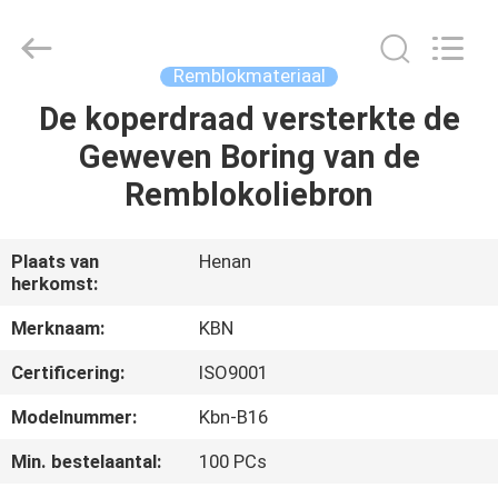
Kebona
Industry
Co.,
Ltd.
All
Remblokmateriaal
Rights
Reserved.
De koperdraad versterkte de
HUIS
Geweven Boring van de
PRODUCTEN
Remblokoliebron
ONGEVEER
Plaats van
Henan
herkomst:
ONS
Merknaam:
KBN
FABRIEKSREIS
Certificering:
ISO9001
Modelnummer:
Kbn-B16
KWALITEITSCONTROLE
Min. bestelaantal:
100 PCs