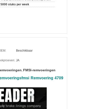
5000 stuks per week
OEM:
Beschikbaar
teekproeven:
JA
Remvoeringen
FMSI-remvoeringen
,
emvoeringsfmsi Remvoering 4709