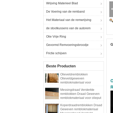
Wrijving Materieel Blad
De Voering van de remband
Het Materiaal van de remwrijving
de stootkussens van de autorem
Olie Vrije Ring
G
Gevormd Remvoeringsbroodje
Frictie schijven
Beste Producten
Olieveldremblokken
Olieveldgeweven
O
remblokmateriaal voor
boorplatform met palen
R
Messingdraad Versterkte
remblokken Draad Geweven
remblokmateriaal voor olieput
Koperdraadremblokken Draad
Geweven remblokmateriaal