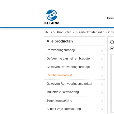
Thuis
Thuis
Producten
Remblokmateriaal
Op z
Alle producten
O
R
Remvoeringsbroodje
De Voering van het rembroodje
Geweven Remvoeringsbroodje
Remblokmateriaal
Geweven Remvoeringsmateriaal
Industriële Remvoering
Zegelringspakking
Asbest Vrije Remvoering