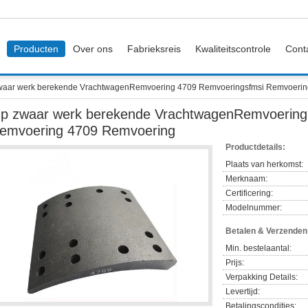
Producten
Over ons
Fabrieksreis
Kwaliteitscontrole
Cont
waar werk berekende VrachtwagenRemvoering 4709 Remvoeringsfmsi Remvoeri
p zwaar werk berekende VrachtwagenRemvoering
emvoering 4709 Remvoering
Productdetails:
Plaats van herkomst:
Merknaam:
Certificering:
Modelnummer:
Betalen & Verzende
Min. bestelaantal:
Prijs:
Verpakking Details:
Levertijd:
Betalingscondities: