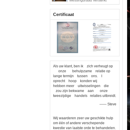
Messingdraad Versterkt
Certificaat
Als uw klant, ben ik zich verheugt op
onze behulpzame relatie op
lange termijn tussen ons. I
oprecht hoop konden wij
hebben meer uitwisselingen die
zou zijn bekwame aan onze
tweezijdige handels relaties uitbreidt.
—— Steve
Wij waarderen zeer uw geschikte hulp
om één of andere verschepende
kwestie van laatste orde te behandelen.