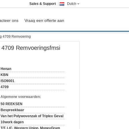
Sales & Support
Dutch
acteer ons
Vraag een offerte aan
ng 4709 Remvoering
 4709 Remvoeringsfmsi
Henan
KBN
ISO9001
4709
n Algemene voorwaarden:
50 REEKSEN
Bespreekbaar
Van het Polywovenzak of Triplex Geval
10work dagen
T/T, L/C, Western Union, MoneyGram