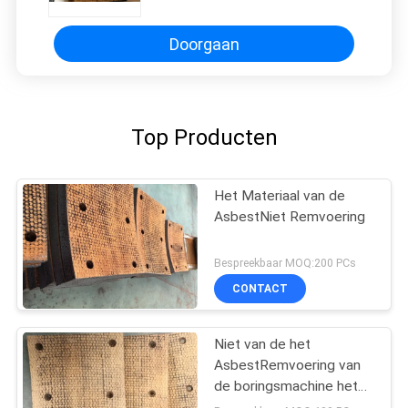
boorplatform met palen
Doorgaan
Top Producten
Het Materiaal van de
AsbestNiet Remvoering
Bespreekbaar MOQ:200 PCs
CONTACT
Niet van de het
AsbestRemvoering van
de boringsmachine het
Materiaal