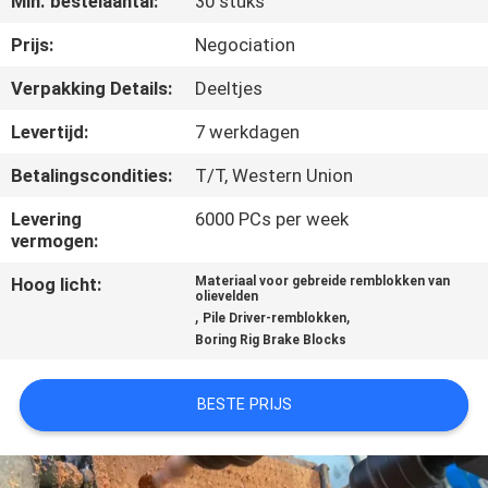
Min. bestelaantal:
30 stuks
CONTACTEER
ONS
Prijs:
Negociation
Verpakking Details:
Deeltjes
VERZOEK
Levertijd:
7 werkdagen
OM EEN
Betalingscondities:
T/T, Western Union
CITAAT
Levering
6000 PCs per week
vermogen:
SITEMAP
Hoog licht:
Materiaal voor gebreide remblokken van
olievelden
,
,
Pile Driver-remblokken
PRIVACY
Boring Rig Brake Blocks
POLICY
BESTE PRIJS