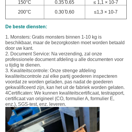
150°C
0.35 ̊0.65
≤ 1,1 × 10-7
200°C
0.30 ̊0.60
≤1,3 × 10-7
De beste diensten:
1. Monsters: Gratis monsters binnen 1-10 kg is
beschikbaar, maar de bezorgkosten moet worden betaald
door uw kant.
2. Document Service: Na verzending, zal onze
professionele document afdeling u alle documenten voor
u tijdig te dienen.
3. Kwaliteitscontrole: Onze strenge afdeling
kwaliteitscontrole zal elke partij goederen inspecteren
voordat ze worden geladen, pas nadat de goederen
gekwalificeerd zijn, kan het uit de fabriek worden gelaten.
4Certificaten: We kunnen kwaliteitscertificaat, testrapport,
certificaat van origineel (CO, formulier A, formulier E,
enz.), SGS-test, enz. leveren.