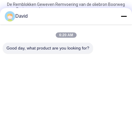
De Remblokken Geweven Remvoering van de oliebron Boorweg
voor Boringsmachines
David
Asbestvrije geweven remvoering Geweven remblok Geweven
remvoering voor olieboringen
6:20 AM
Boormachine Geweven remvoeringen Harsremblokken voor
boorinstallaties voor olieputten
Good day, what product are you looking for?
populaire categorieën
Alle
De Voering Van Het 
Remvoeringsbroodje
Rembroodje
Geweven 
Remblokmateriaal
Remvoeringsbroodje
Geweven 
Industriële 
Remvoeringsmateriaal
Remvoering
Asbest Vrije 