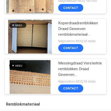
Bespreekbaar MOQ:100 PCs
CONTACT
Koperdraadremblokken
Draad Geweven
remblokmateriaal
Messingdraad Versterkt
Negociation MOQ:20 stuks
CONTACT
Messingdraad Versterkte
remblokken Draad
Geweven
remblokmateriaal voor
Negociation MOQ:30 stuks
olieput
CONTACT
Remblokmateriaal