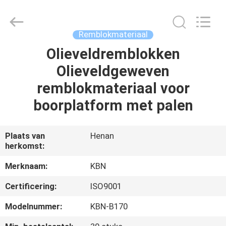
Kebona
Industry
Co.,
Ltd.
All
Remblokmateriaal
Rights
Reserved.
Olieveldremblokken
HUIS
Olieveldgeweven
PRODUCTEN
remblokmateriaal voor
boorplatform met palen
ONGEVEER
ONS
Plaats van
Henan
herkomst:
FABRIEKSREIS
Merknaam:
KBN
Certificering:
ISO9001
KWALITEITSCONTROLE
Modelnummer:
KBN-B170