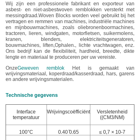
Wij zijn een professionele fabrikant en exporteur van
asbest- en niet-asbestwoven remblokken versterkt met
messingdraad.Woven Blocks worden veel gebruikt bij het
vertragen en remmen van machines, industriële machines
en mijnbouwmachines, zoals oliebronenboormachines,
tractoren, lieren, windgaten, motorfietsen, suikermolens,
kranen, blenders, elektriciteitsgeneratoren,
bouwmachines, liften,Ophalen., lichte vrachtwagen, enz.
Ons bedrijf kan de flexibiliteit, hardheid, breedte, dikte
lengte en materiaal te produceren per uw vereiste.
Onze
Geweven remblok
Het is gemaakt van
wrijvingsmateriaal, koperdraad/kasserdraad, hars, garens
en andere wrijvingsmaterialen.
Technische gegevens
Interface
Wrijvingscoëfficiënt
Versletenheid
temperatuur
((CM3/NM)
100°C
0.40 ̊0.65
≤ 0,7 × 10-7