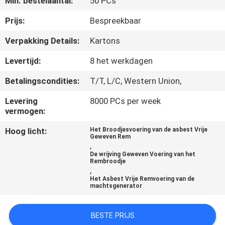
Min. bestelaantal:
50 PCs
CONTACTEER
ONS
Prijs:
Bespreekbaar
Verpakking Details:
Kartons
VERZOEK
Levertijd:
8 het werkdagen
OM EEN
Betalingscondities:
T/T, L/C, Western Union,
CITAAT
Levering
8000 PCs per week
vermogen:
SITEMAP
Hoog licht:
Het Broodjesvoering van de asbest Vrije
Geweven Rem
,
PRIVACY
De wrijving Geweven Voering van het
Rembroodje
POLICY
,
Het Asbest Vrije Remvoering van de
machtsgenerator
BESTE PRIJS