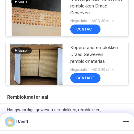
remblokken Draad
Geweven
remblokmateriaal voor
Negociation MOQ:30 stuks
olieput
CONTACT
Koperdraadremblokken
Draad Geweven
remblokmateriaal
Messingdraad Versterkt
Negociation MOQ:20 stuks
CONTACT
Remblokmateriaal
Hoogwaardige geweven remblokken, remblokken,
wrijvingsvoeringen, geweven remvoering
David
Boringsmachines Hars wrijving remkussels Niet-asbest
geweven remmen blokmateriaal