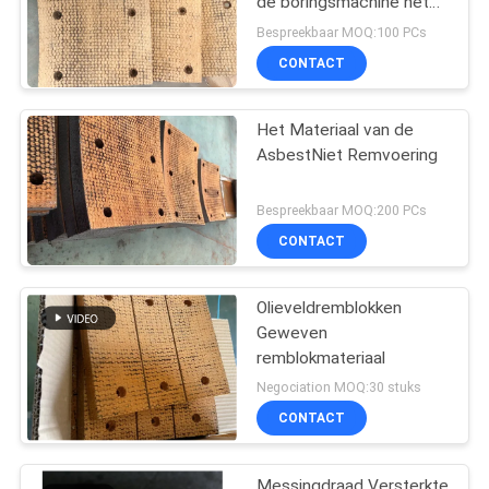
de boringsmachine het
Materiaal
Bespreekbaar MOQ:100 PCs
CONTACT
Het Materiaal van de
AsbestNiet Remvoering
Bespreekbaar MOQ:200 PCs
CONTACT
Olieveldremblokken
Geweven
remblokmateriaal
Negociation MOQ:30 stuks
CONTACT
Messingdraad Versterkte