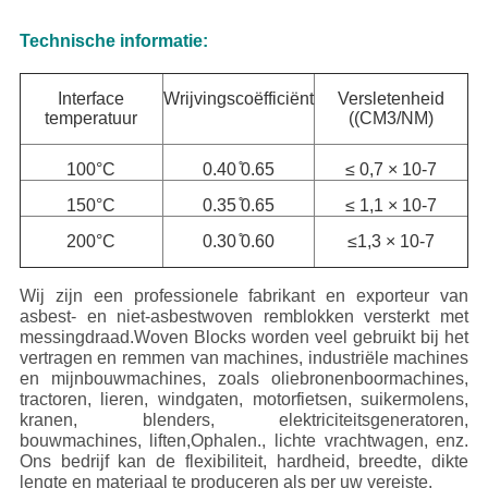
Technische informatie:
Interface
Wrijvingscoëfficiënt
Versletenheid
temperatuur
((CM3/NM)
100°C
0.40 ̊0.65
≤ 0,7 × 10-7
150°C
0.35 ̊0.65
≤ 1,1 × 10-7
200°C
0.30 ̊0.60
≤1,3 × 10-7
Wij zijn een professionele fabrikant en exporteur van
asbest- en niet-asbestwoven remblokken versterkt met
messingdraad.Woven Blocks worden veel gebruikt bij het
vertragen en remmen van machines, industriële machines
en mijnbouwmachines, zoals oliebronenboormachines,
tractoren, lieren, windgaten, motorfietsen, suikermolens,
kranen, blenders, elektriciteitsgeneratoren,
bouwmachines, liften,Ophalen., lichte vrachtwagen, enz.
Ons bedrijf kan de flexibiliteit, hardheid, breedte, dikte
lengte en materiaal te produceren als per uw vereiste.