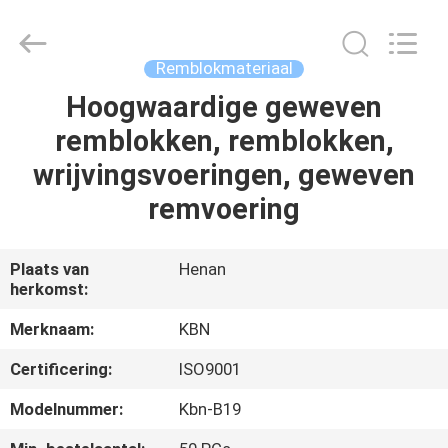
Kebona
Industry
Co.,
Ltd.
All
Remblokmateriaal
Rights
Reserved.
Hoogwaardige geweven
HUIS
remblokken, remblokken,
PRODUCTEN
wrijvingsvoeringen, geweven
remvoering
ONGEVEER
ONS
Plaats van
Henan
herkomst:
FABRIEKSREIS
Merknaam:
KBN
Certificering:
ISO9001
KWALITEITSCONTROLE
Modelnummer:
Kbn-B19