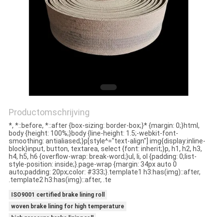
CONTACTEER
ONS
VERZOEK
OM EEN
CITAAT
Productomschrijving
SITEMAP
*, *::before, *::after {box-sizing: border-box;}* {margin: 0;}html,
body {height: 100%;}body {line-height: 1.5;-webkit-font-
smoothing: antialiased;}p[style^="text-align"] img{display:inline-
PRIVACY
block}input, button, textarea, select {font: inherit;}p, h1, h2, h3,
h4, h5, h6 {overflow-wrap: break-word;}ul, li, ol {padding: 0;list-
POLICY
style-position: inside;}.page-wrap {margin: 34px auto 0
auto;padding: 20px;color: #333;}.template1 h3:has(img)::after,
.template2 h3:has(img)::after, .te
ISO9001 certified brake lining roll
woven brake lining for high temperature