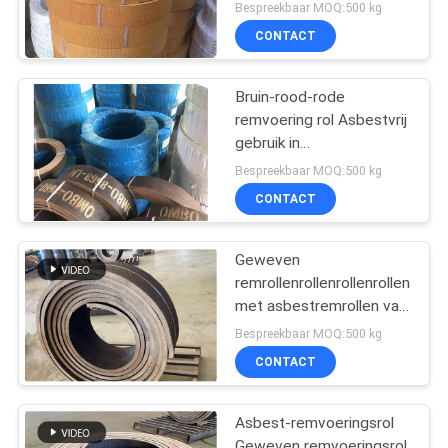
Hoist Tractor-Olieveld
Bespreekbaar MOQ:500 kg
CONTACT
Bruin-rood-rode
remvoering rol Asbestvrij
gebruik in
windglastrekkers
Bespreekbaar MOQ:500 kg
Remvoering
CONTACT
Geweven
remrollenrollenrollenrollen
met asbestremrollen van
koper
Bespreekbaar MOQ:500 kg
CONTACT
Asbest-remvoeringsrol
Geweven remvoeringsrol