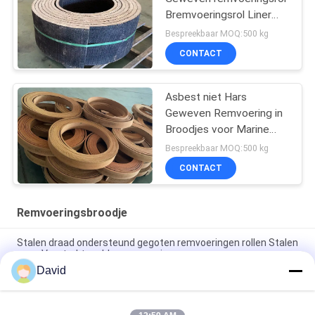
Bremvoeringsrol Liner
met koper
Bespreekbaar MOQ:500 kg
CONTACT
Asbest niet Hars
Geweven Remvoering in
Broodjes voor Marine
Winch Brake Lining Roll
Bespreekbaar MOQ:500 kg
CONTACT
Remvoeringsbroodje
Stalen draad ondersteund gegoten remvoeringen rollen Stalen
gaas Versterkte rubberremvoeringen
David
High Temperature Range -40C To 300C Brake Lining Roll with
ISO9001 Certification and 2mm Thickness