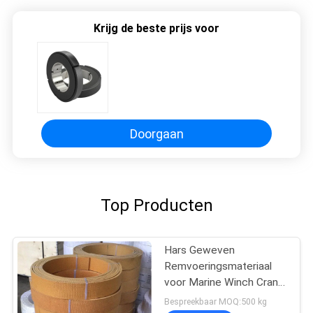
Krijg de beste prijs voor
Doorgaan
Top Producten
Hars Geweven
Remvoeringsmateriaal
voor Marine Winch Crane
Hoist Tractor-Olieveld
Bespreekbaar MOQ:500 kg