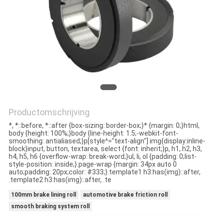
CONTACTEER
ONS
VERZOEK
OM EEN
CITAAT
Productomschrijving
SITEMAP
*, *::before, *::after {box-sizing: border-box;}* {margin: 0;}html,
body {height: 100%;}body {line-height: 1.5;-webkit-font-
smoothing: antialiased;}p[style^="text-align"] img{display:inline-
PRIVACY
block}input, button, textarea, select {font: inherit;}p, h1, h2, h3,
h4, h5, h6 {overflow-wrap: break-word;}ul, li, ol {padding: 0;list-
POLICY
style-position: inside;}.page-wrap {margin: 34px auto 0
auto;padding: 20px;color: #333;}.template1 h3:has(img)::after,
.template2 h3:has(img)::after, .te
100mm brake lining roll
automotive brake friction roll
smooth braking system roll