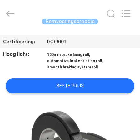
Kebona
Industry
Co.,
Ltd.
All
Remvoeringsbroodje
Rights
Reserved.
HUIS
Certificering:
ISO9001
PRODUCTEN
Hoog licht:
,
100mm brake lining roll
,
automotive brake friction roll
smooth braking system roll
ONGEVEER
ONS
BESTE PRIJS
FABRIEKSREIS
KWALITEITSCONTROLE