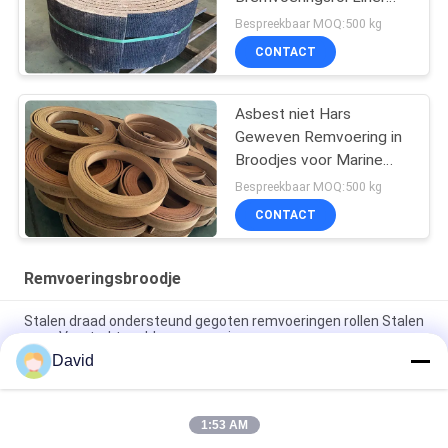
met koper
Bespreekbaar MOQ:500 kg
CONTACT
Asbest niet Hars
Geweven Remvoering in
Broodjes voor Marine
Winch Brake Lining Roll
Bespreekbaar MOQ:500 kg
CONTACT
Remvoeringsbroodje
Stalen draad ondersteund gegoten remvoeringen rollen Stalen
gaas Versterkte rubberremvoeringen
David
High Temperature Range -40C To 300C Brake Lining Roll with
ISO9001 Certification and 2mm Thickness
1:53 AM
10m Length Non-asbestos Brake Lining Roll 2.5kg Designed for