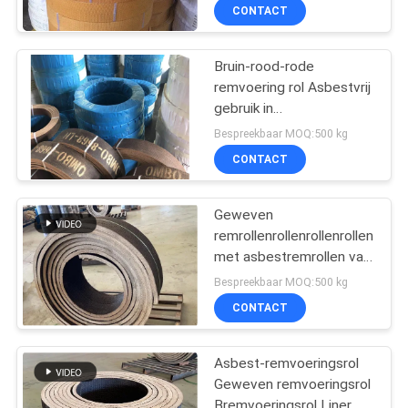
CONTACT
Bruin-rood-rode
remvoering rol Asbestvrij
gebruik in
windglastrekkers
Bespreekbaar MOQ:500 kg
Remvoering
CONTACT
Geweven
remrollenrollenrollenrollen
met asbestremrollen van
koper
Bespreekbaar MOQ:500 kg
CONTACT
Asbest-remvoeringsrol
Geweven remvoeringsrol
Bremvoeringsrol Liner