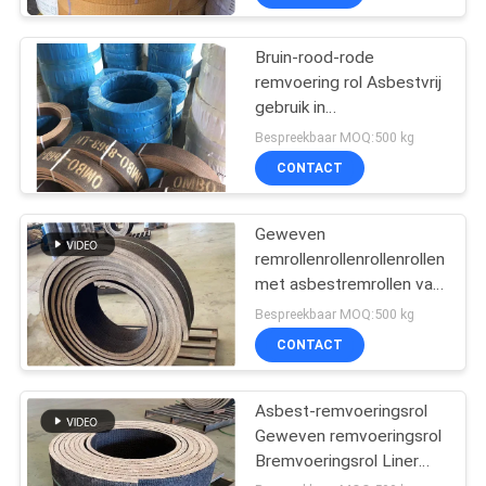
Bruin-rood-rode
remvoering rol Asbestvrij
gebruik in
windglastrekkers
Bespreekbaar MOQ:500 kg
Remvoering
CONTACT
Geweven
remrollenrollenrollenrollen
met asbestremrollen van
koper
Bespreekbaar MOQ:500 kg
CONTACT
Asbest-remvoeringsrol
Geweven remvoeringsrol
Bremvoeringsrol Liner
met koper