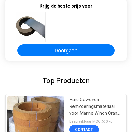
Krijg de beste prijs voor
Doorgaan
Top Producten
Hars Geweven
Remvoeringsmateriaal
voor Marine Winch Crane
Hoist Tractor-Olieveld
Bespreekbaar MOQ:500 kg
CONTACT