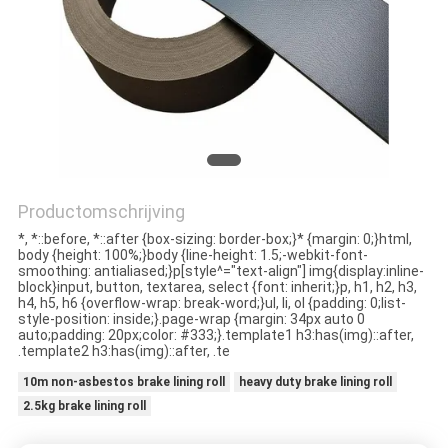
CONTACTEER
ONS
VERZOEK
OM EEN
CITAAT
Productomschrijving
SITEMAP
*, *::before, *::after {box-sizing: border-box;}* {margin: 0;}html,
body {height: 100%;}body {line-height: 1.5;-webkit-font-
smoothing: antialiased;}p[style^="text-align"] img{display:inline-
block}input, button, textarea, select {font: inherit;}p, h1, h2, h3,
PRIVACY
h4, h5, h6 {overflow-wrap: break-word;}ul, li, ol {padding: 0;list-
style-position: inside;}.page-wrap {margin: 34px auto 0
POLICY
auto;padding: 20px;color: #333;}.template1 h3:has(img)::after,
.template2 h3:has(img)::after, .te
10m non-asbestos brake lining roll
heavy duty brake lining roll
2.5kg brake lining roll