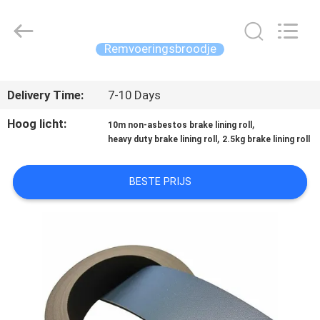
Kebona
Industry
Co.,
Ltd.
All
Remvoeringsbroodje
Rights
Reserved.
HUIS
Delivery Time:
7-10 Days
PRODUCTEN
Hoog licht:
,
10m non-asbestos brake lining roll
,
heavy duty brake lining roll
2.5kg brake lining roll
ONGEVEER
BESTE PRIJS
ONS
FABRIEKSREIS
KWALITEITSCONTROLE