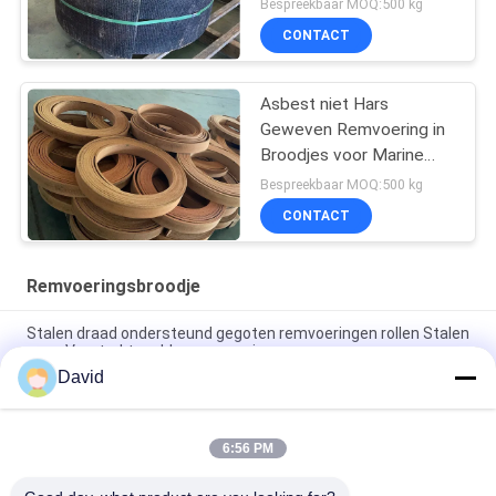
Bespreekbaar MOQ:500 kg
CONTACT
Asbest niet Hars
Geweven Remvoering in
Broodjes voor Marine
Winch Brake Lining Roll
Bespreekbaar MOQ:500 kg
CONTACT
Remvoeringsbroodje
Stalen draad ondersteund gegoten remvoeringen rollen Stalen
gaas Versterkte rubberremvoeringen
David
High Temperature Range -40C To 300C Brake Lining Roll with
ISO9001 Certification and 2mm Thickness
6:56 PM
Automotive Brake System Friction Roll 100mm Width for
Smooth and Braking Experience