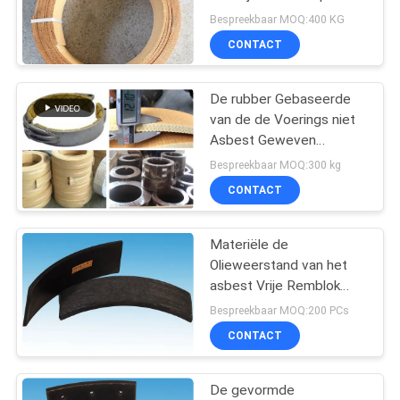
Crane Brake Bands
Bespreekbaar MOQ:400 KG
CONTACT
32
Geweven
De rubber Gebaseerde
van de de Voerings niet
Remvoeringsmateriaal
Asbest Geweven
Remvoering van de
Bespreekbaar MOQ:300 kg
Remband Voering van de
CONTACT
de Remband Geweven
Materiële de
29
Olieweerstand van het
Industriële
asbest Vrije Remblok
voor Heiblokken
Bespreekbaar MOQ:200 PCs
Remvoering
CONTACT
De gevormde