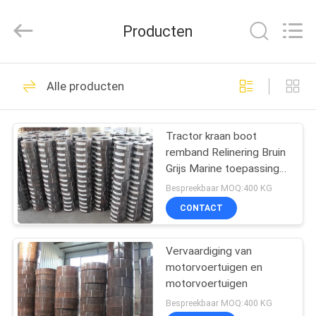
Kebona
Industry
Co.,
Producten
Ltd.
All
Rights
Reserved.
HUIS
42
Alle producten
Remvoeringsbroodje
PRODUCTEN
Tractor kraan boot
remband Relinering Bruin
ONGEVEER
Grijs Marine toepassing
ONS
Geweven rem
Bespreekbaar MOQ:400 KG
CONTACT
23
FABRIEKSREIS
De Voering van het
Vervaardiging van
motorvoertuigen en
KWALITEITSCONTROLE
rembroodje
motorvoertuigen
Bespreekbaar MOQ:400 KG