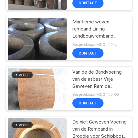
CONTACTEER
CONTACT
ONS
Maritieme woven
25
remband Lining
VERZOEK
Landbouwremband
Geweven
OM EEN
Maritieme remband
Bespreekbaar MOQ:500 kg
Remvoeringsbroodje
CITAAT
CONTACT
SITEMAP
Van de de Bandvoering
van de asbest Vrije
Geweven Rem de
PRIVACY
34
Remvoering voor het
Bespreekbaar MOQ:400 KG
Schip Crane Boat van de
POLICY
CONTACT
Remband
Remblokmateriaal
De niet Geweven Voering
van de Remband in
Broodje voor Schipboot