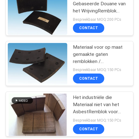
Gebaseerde Douane van
het WrijvingRemblok
10
Rubber met Gaten
Bespreekbaar MOQ:200 PCs
CONTACT
Zegelringspakking
Materiaal voor op maat
gemaakte gaten
remblokken /
mijnmachines
Bespreekbaar MOQ:150 PCs
Kaliperremblokken
CONTACT
17
Asbest Vrije
Het industriële die
Materiaal niet van het
Remvoering
AsbestRemblok voor
Bouwmachines wordt
Bespreekbaar MOQ:150 PCs
geweven
CONTACT