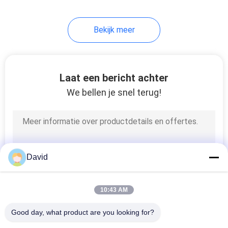
8
Bekijk meer
Wrijving Materieel
Blad
Laat een bericht achter
We bellen je snel terug!
11
De Voering van de
David
remband
10:43 AM
Good day, what product are you looking for?